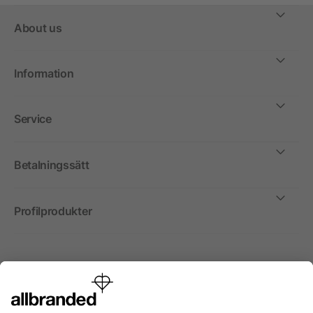
About us
Information
Service
Betalningssätt
Profilprodukter
Internationellt