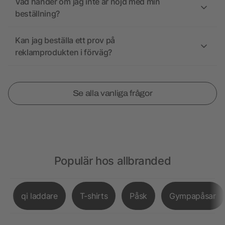
Vad händer om jag inte är nöjd med min
beställning?
Kan jag beställa ett prov på
reklamprodukten i förväg?
Se alla vanliga frågor
Populär hos allbranded
qi laddare
T-shirts
Påsk
Gympapåsar