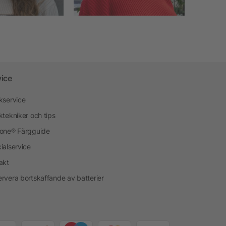
vice
kservice
ktekniker och tips
one® Färgguide
ialservice
akt
rvera bortskaffande av batterier