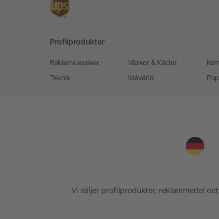
Profilprodukter
Reklamklassiker
Väskor & Kläder
Kon
Teknik
Idévärld
Pop
Vi säljer profilprodukter, reklammedel och 