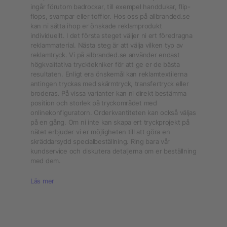
ingår förutom badrockar, till exempel handdukar, flip-
flops, svampar eller tofflor. Hos oss ​​på allbranded.se
kan ni sätta ihop er önskade reklamprodukt
individuellt. I det första steget väljer ni ert föredragna
reklammaterial. Nästa steg är att välja vilken typ av
reklamtryck. Vi på allbranded.se använder endast
högkvalitativa trycktekniker för att ge er de bästa
resultaten. Enligt era önskemål kan reklamtextilerna
antingen tryckas med skärmtryck, transfertryck eller
broderas. På vissa varianter kan ni direkt bestämma
position och storlek på tryckområdet med
onlinekonfiguratorn. Orderkvantiteten kan också väljas
på en gång. Om ni inte kan skapa ert tryckprojekt på
nätet erbjuder vi er möjligheten till att göra en
skräddarsydd specialbeställning. Ring bara vår
kundservice och diskutera detaljerna om er beställning
med dem.
Läs mer