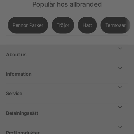
Populär hos allbranded
Pennor Parker
Tröjor
Hatt
Termosar
About us
Information
Service
Betalningssätt
Profilprodukter