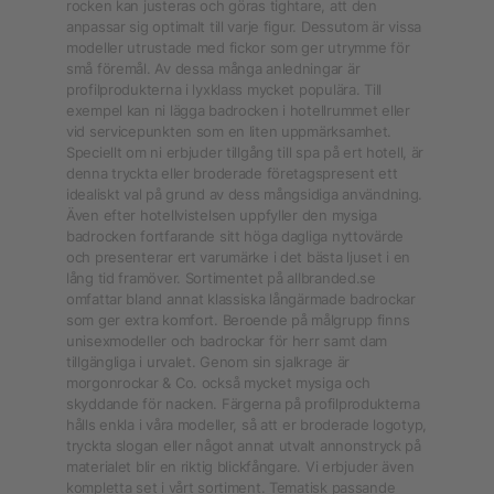
rocken kan justeras och göras tightare, att den
anpassar sig optimalt till varje figur. Dessutom är vissa
modeller utrustade med fickor som ger utrymme för
små föremål. Av dessa många anledningar är
profilprodukterna i lyxklass mycket populära. Till
exempel kan ni lägga badrocken i hotellrummet eller
vid servicepunkten som en liten uppmärksamhet.
Speciellt om ni erbjuder tillgång till spa på ert hotell, är
denna tryckta eller broderade företagspresent ett
idealiskt val på grund av dess mångsidiga användning.
Även efter hotellvistelsen uppfyller den mysiga
badrocken fortfarande sitt höga dagliga nyttovärde
och presenterar ert varumärke i det bästa ljuset i en
lång tid framöver. Sortimentet på allbranded.se
omfattar bland annat klassiska långärmade badrockar
som ger extra komfort. Beroende på målgrupp finns
unisexmodeller och badrockar för herr samt dam
tillgängliga i urvalet. Genom sin sjalkrage är
morgonrockar & Co. också mycket mysiga och
skyddande för nacken. Färgerna på profilprodukterna
hålls enkla i våra modeller, så att er broderade logotyp,
tryckta slogan eller något annat utvalt annonstryck på
materialet blir en riktig blickfångare. Vi erbjuder även
kompletta set i vårt sortiment. Tematisk passande