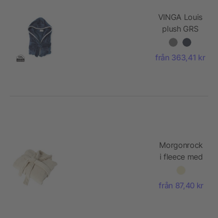
VINGA Louis
plush GRS
RPET
morgonrock,
från 363,41 kr
L/XL
Morgonrock
i fleece med
två fickor
från 87,40 kr