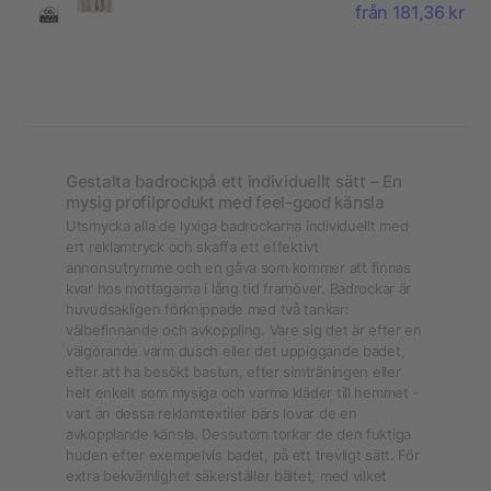
från 181,36 kr
Gestalta badrockpå ett individuellt sätt – En
mysig profilprodukt med feel-good känsla
Utsmycka alla de lyxiga badrockarna individuellt med
ert reklamtryck och skaffa ett effektivt
annonsutrymme och en gåva som kommer att finnas
kvar hos mottagarna i lång tid framöver. Badrockar är
huvudsakligen förknippade med två tankar:
välbefinnande och avkoppling. Vare sig det är efter en
välgörande varm dusch eller det uppiggande badet,
efter att ha besökt bastun, efter simträningen eller
helt enkelt som mysiga och varma kläder till hemmet -
vart än dessa reklamtextiler bärs lovar de en
avkopplande känsla. Dessutom torkar de den fuktiga
huden efter exempelvis badet, på ett trevligt sätt. För
extra bekvämlighet säkerställer bältet, med vilket