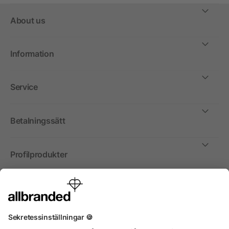
About us
Information
Service
Betalningssätt
Profilprodukter
Internationellt