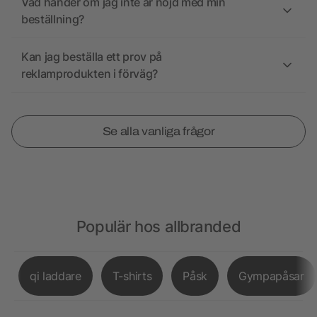
Vad händer om jag inte är nöjd med min
beställning?
Kan jag beställa ett prov på
reklamprodukten i förväg?
Se alla vanliga frågor
Populär hos allbranded
qi laddare
T-shirts
Påsk
Gympapåsar