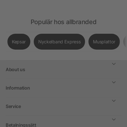
Populär hos allbranded
Kepsar
Nyckelband Express
Musplattor
About us
Information
Service
Betalningssätt