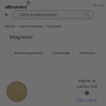
Hitta profilprodukter
timmar
Kontorsmaterial
Magneter
Magneter
Anteckningsböcker
Stressbollar
Notisblock
Magnet av
bambu med
kapsylöppare
Ace
från 3,68 kr