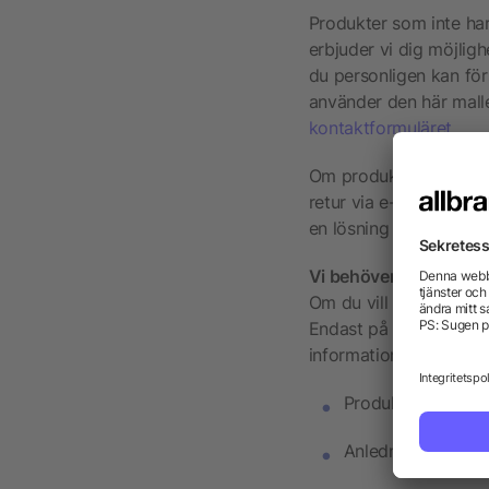
Produkter som inte har 
erbjuder vi dig möjligh
du personligen kan för
använder den här mall
kontaktformuläret
.
Om produkterna du best
retur via e-post. Vänl
en lösning tillsammans
Vi behöver den här inf
Om du vill registrera e
Endast på det här sätt
information från dig:
Produktinformatio
Anledning till kla