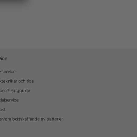
vice
kservice
ktekniker och tips
one® Färgguide
ialservice
akt
rvera bortskaffande av batterier