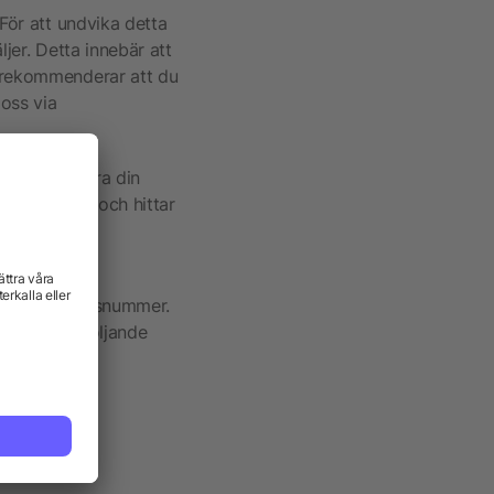
 För att undvika detta
ljer. Detta innebär att
i rekommenderar att du
oss via
ara registrera din
t
hjälper dig och hittar
tt beställningsnummer.
Vi behöver följande