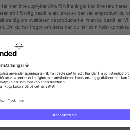
fel men inte uppfyller dina förväntningar kan inte returneras.
eten att i förväg beställa ett urval av den reklamprodukt du vä
säkra dig om kvaliteten på produkterna innan du beställer. V
en. Om du har frågor om detta kan du när som helst kontakta 
ällde är defekta kan du skicka dem tillbaka till oss. Du kan b
igen returnera inte varorna utan att meddela oss. Vår
kundtjäns
 med dig.
ormationen från dig:
n retur, vänligen maila oss med ditt skriftliga klagomål och di
et kan vi behandla din begäran och acceptera återbetalning. 
n (typ och kvantitet)
gomål