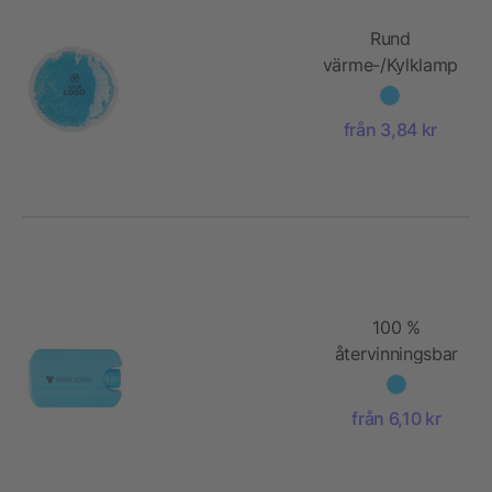
Rund
värme-/Kylklamp
med färgade
vattenpärlor
från 3,84 kr
100 %
återvinningsbar
kylklamp
(HDPE)
från 6,10 kr