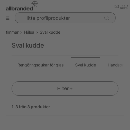
Hitta profilprodukter
timmar
Hälsa
Sval kudde
Sval kudde
Rengöringsdukar för glas
Sval kudde
Handsprit
Filter +
1-3 från 3 produkter