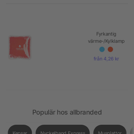
Fyrkantig
värme-/Kylklamp
med färgade
vattenpärlor
från 4,26 kr
Populär hos allbranded
Kepsar
Nyckelband Express
Musplattor