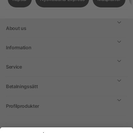
About us
Information
Service
Betalningssätt
Profilprodukter
Internationellt