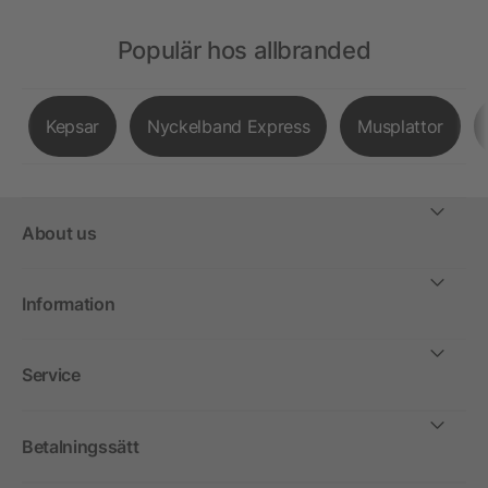
Populär hos allbranded
Kepsar
Nyckelband Express
Musplattor
About us
Information
Service
Betalningssätt