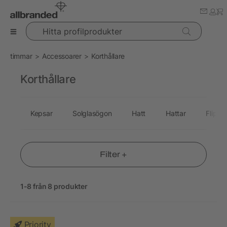
Hitta profilprodukter
timmar
Accessoarer
Korthållare
Korthållare
Kepsar
Solglasögon
Hatt
Hattar
Flip-fl
Filter +
1-8 från 8 produkter
Priority