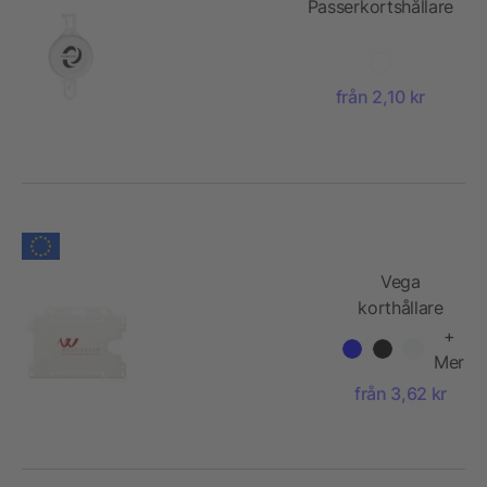
Passerkortshållare
från 2,10 kr
Vega
korthållare
av
+
återvunnen
Mer
plast
från 3,62 kr