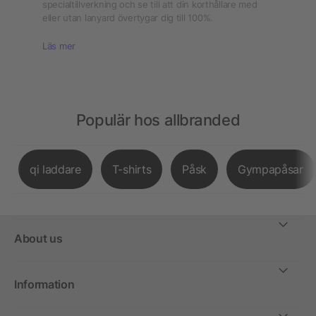
specialtillverkning och se till att din korthållare med
eller utan lanyard övertygar dig till 100%.
Läs mer
Populär hos allbranded
qi laddare
T-shirts
Påsk
Gympapåsar
About us
Information