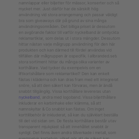
namnlappar eller biljetter för mässor, konserter och så
mycket mer. Just därför har de särskilt hög
användning vid stora arrangemang och passar väldigt
bra som giveaways där på grund av sina många
användningsområden. Det billiga priset är dessutom
en avgörande faktor till varför nyckelband är omtyckta
reklamartiklar, som delas ut i stora mängder. Dessutom
hittar nästan varje målgrupp användning för den här
produkten och kan därmed till fördel användas vid
tillfällen där målgruppen är ospecifik. I allbranded.se’s
stora sortiment hittar du många olika varianter av
korthållare. Vad tycker du exempelvis om en
liftkortshållare som reklamartikel? Den kan enkelt
fästas i kläderna och kan dras fram med ett integrerat
snöre, så att den säkert kan förvaras, men är ändå
snabbt tillgänglig. Vissa korthållare levereras utan
nyckelband
, andra med logoband. Vissa biljetthållare
inkluderar en karbinhake eller klämma, så att
namnskyltar & Co snabbt kan fästas. Om inget
korttillbehör är inkluderat, så kan du självklart beställa
till det vid sidan om. De flesta korthållare består utav
transparent mjukplast så att innehållet snabbt är
synligt. Det finns även andra tillverkade i metall, som
exempelvis kortetuin, vilket gör att de säkert kan