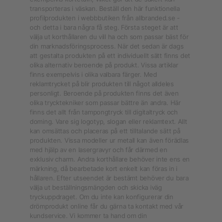
transporteras i väskan. Beställ den här funktionella
profilprodukten i webbbutiken från allbranded.se -
och detta i bara några få steg. Första steget är att
välja ut korthållaren du vill ha och som passar bäst för
din marknadsföringsprocess. När det sedan är dags
att gestalta produkten på ett individuellt sätt finns det
olika alternativ beroende på produkt. Vissa artiklar
finns exempelvis i olika valbara färger. Med
reklamtrycket på blir produkten till något alldeles
personligt. Beroende på produkten finns det även
olika trycktekniker som passar bättre än andra. Här
finns det allt från tampongtryck till digitaltryck och
doming. Vare sig logotyp, slogan eller reklamtext. Allt
kan omsättas och placeras på ett tilltalande sätt på
produkten. Vissa modeller ur metall kan även förädlas
med hjälp av en lasergravyr och får därmed en
exklusiv charm. Andra korthållare behöver inte ens en
märkning, då bearbetade kort enkelt kan föras in i
hållaren. Efter utseendet är bestämt behöver du bara
välja ut beställningsmängden och skicka iväg
tryckuppdraget. Om du inte kan konfigurerar din
drömprodukt online får du gärna ta kontakt med vår
kundservice. Vi kommer ta hand om din