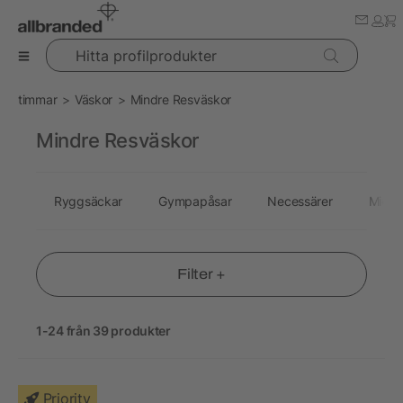
Hitta profilprodukter
timmar
Väskor
Mindre Resväskor
Mindre Resväskor
Ryggsäckar
Gympapåsar
Necessärer
Midje
Filter +
1-24 från 39 produkter
Priority