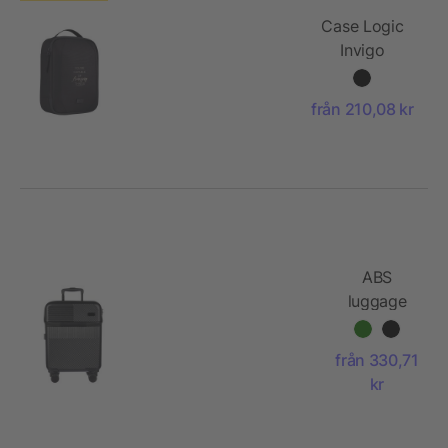
Case Logic
Invigo
tillbehörsväska
från 210,08 kr
ABS
luggage
trolley Ulf
från 330,71
kr