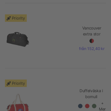
Priority
Vancouver
extra stor
weekendbag
från 152,40 kr
Priority
Duffelväska i
bomull
+
Mer