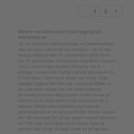
1
2
Mindre resväskor med tryckt logotyp på
allbranded.se
Låt oss trycka en individuell logga, ett reklambudskap
eller det egna namnet på era resväskor – det är den
ideala profilpresenten för medarbetare i yttre tjänst
och för uppskattade affärskunder. Idag Berlin, imorgon
Tokyo, i övermorgon Sydney. Många av oss är
antingen tvunget eller frivilligt ständigt på resande fot.
Vi övernattar i främmande städer och hotell, flyger
dagligen flygplan eller åker tåg. Vid dessa tillfällen är
den passande väskan inte helt ovidkommande.
Beroende på resans längd packar vi inför avresa en
särskild typ av väska så att vi kan ta med oss allt vi
behöver. Räcker datorrullväskan med plats för
arbetsmaterial och en extra outfit eller behövs snarare
den där resväskan för ett par dagars vistelse på annan
ort? Ifall vi blir borta längre än en vecka, vare sig i
tjänsten eller privat, så blygs vi inte att ta fram den