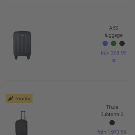
ABS
luggage
trolley
Elke
från 308,99
kr
Priority
Thule
Subterra 2
spinnväska
för
från 1.973,54