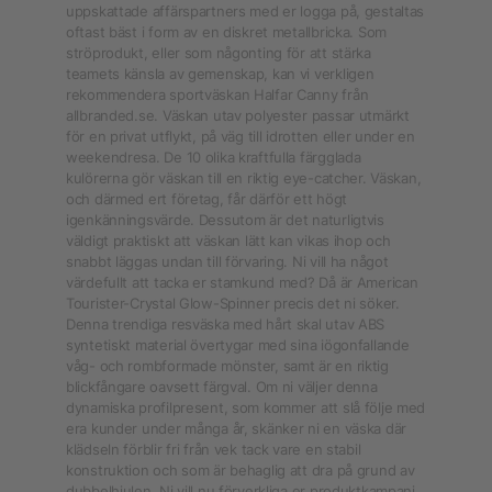
uppskattade affärspartners med er logga på, gestaltas
oftast bäst i form av en diskret metallbricka. Som
ströprodukt, eller som någonting för att stärka
teamets känsla av gemenskap, kan vi verkligen
rekommendera sportväskan Halfar Canny från
allbranded.se. Väskan utav polyester passar utmärkt
för en privat utflykt, på väg till idrotten eller under en
weekendresa. De 10 olika kraftfulla färgglada
kulörerna gör väskan till en riktig eye-catcher. Väskan,
och därmed ert företag, får därför ett högt
igenkänningsvärde. Dessutom är det naturligtvis
väldigt praktiskt att väskan lätt kan vikas ihop och
snabbt läggas undan till förvaring. Ni vill ha något
värdefullt att tacka er stamkund med? Då är American
Tourister-Crystal Glow-Spinner precis det ni söker.
Denna trendiga resväska med hårt skal utav ABS
syntetiskt material övertygar med sina iögonfallande
våg- och rombformade mönster, samt är en riktig
blickfångare oavsett färgval. Om ni väljer denna
dynamiska profilpresent, som kommer att slå följe med
era kunder under många år, skänker ni en väska där
klädseln förblir fri från vek tack vare en stabil
konstruktion och som är behaglig att dra på grund av
dubbelhjulen. Ni vill nu förverkliga er produktkampanj