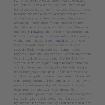
större resväskan ur garderoben. Med de exklusiva
res- och axelremsväskorna, samt
dokumentväskor
från allbranded.se sprider ni inte bara glädje bland era
medarbetare utan även ert varumärke världen över,
och fascinerar potentiella kunder med dess koncept
och design. Sortimentet på allbranded.se erbjuder
den rätta väskan för varje tänkbart tillfälle. Utöver den
traditionella
resväskan
med 2 eller 4 hjul efter behag,
finns det händiga sport- och resväskor, strandväskor,
weekender, necessärer och
ryggsäckar
efter varje
tycke och smak. Varenda artikel har sin alldeles
speciella fördel. Även materialen, formerna och
färgerna kunde inte vara mer olika. Gemensamt för alla
typer är dock vikten av att innehållet blir tillräckligt
skyddat. Detta övertygar de egna medarbetarna och
affärskunderna om företagets kvalitet. Helt i enlighet
med företagets personliga stil, så finns resväskorna
att tillgå i färgglada kulörer och med enfärgad, elegant
samt sportig design. Välj det som passar er bäst! Även
reklamtrycket på er profilprodukt skapas efter era
önskningar och anpassas till ert företag. Ett
reklambudskap på era medarbetares väska kan tryckas
storskaligt på er profilprodukt med hjälp av grafisk
tryckkonst eller genom doming. Profilpresenten till era