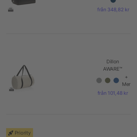
återvunnet
från 348,82 kr
PU
weekendbag
Dillon
AWARE™
RPET
+
hopvikbar
Mer
sportväska
från 101,48 kr
Priority