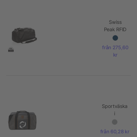
Swiss
Peak RFID
sport
duffle &
från 275,60
ryggsäck
kr
Sportväska
i
polycanvas
från 60,28 kr