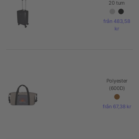
20 tum
kabinväska
40 l av
från 483,58
återvunnen
kr
GRS
Polyester
(600D)
duffel bag
Ines
från 67,38 kr