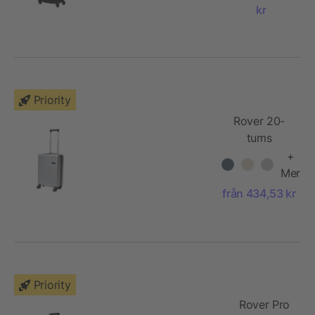
handbagage
kr
Priority
Rover 20-
tums
kabinväska
+
av GRS-
Mer
återvunnet
från 434,53 kr
material, 40 l
Priority
Rover Pro