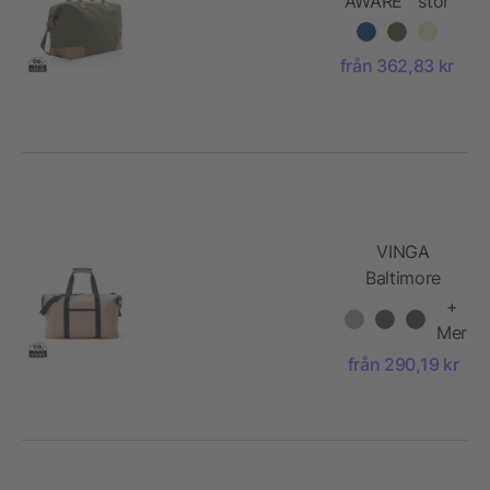
AWARE™ stor
weekendväska
i 16 oz.
från 362,83 kr
återvunnen
canvas
VINGA
Baltimore
weekendbag
+
Mer
från 290,19 kr