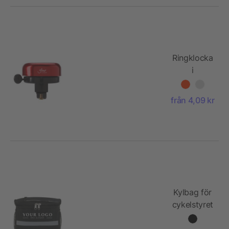
Ringklocka
i
aluminium
för cykeln
från 4,09 kr
Kylbag för
cykelstyret