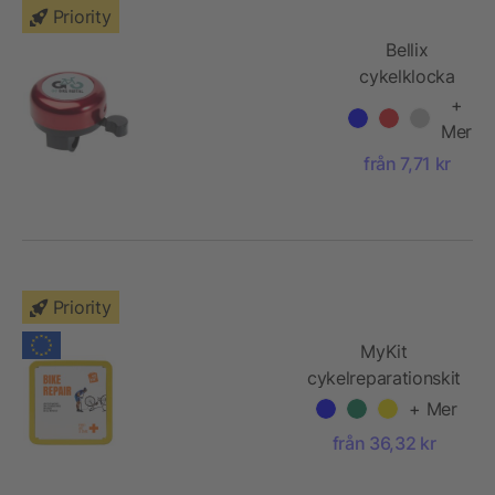
Priority
Bellix
cykelklocka
+
Mer
från 7,71 kr
Priority
MyKit
cykelreparationskit
i plåtburk
+ Mer
från 36,32 kr