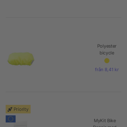
Polyester
bicycle
helmet
cover
från 8,41 kr
Horst
Priority
MyKit Bike