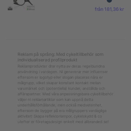
med global
från 181,36 kr
spårning
Reklam på språng: Med cykeltillbehör som
individualiserad profilprodukt
Reklamprodukter drar nytta av deras regelbundna
användning i vardagen. Ni genererar mer influenser
eftersom er logotyp eller slogan placeras nära er
målgrupp, vilket skapar konstant kontakt mellan
varumärket och (potentiella) kunder, anställda och
affärspartner. Med våra anpassningsbara cykeltillbehör
väljer ni reklamartiklar som kan uppnå detta
underhållsförhållande, men också medvetenhet,
eftersom de bygger på era målgruppers vardagliga
aktivitet! Skapa reflektorlampor, cykelskydd & co
utefter er företagsdesign enkelt med allbranded.se!