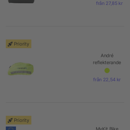
från 27,85 kr
Priority
André
reflekterande
och
vattentätt
från 22,54 kr
hjälmskydd
Priority
MyKit Bike