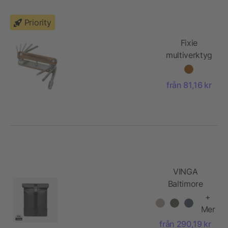
Priority
Fixie
multiverktyg
i trä med 8
funktioner
från 81,16 kr
för cykel
VINGA
Baltimore
cykelryggsäck
+
Mer
från 290,19 kr