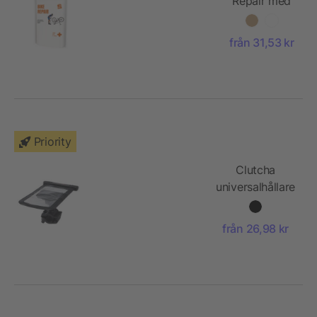
Repair med
papperspåse
från 31,53 kr
Priority
Clutcha
universalhållare
för telefon
från 26,98 kr