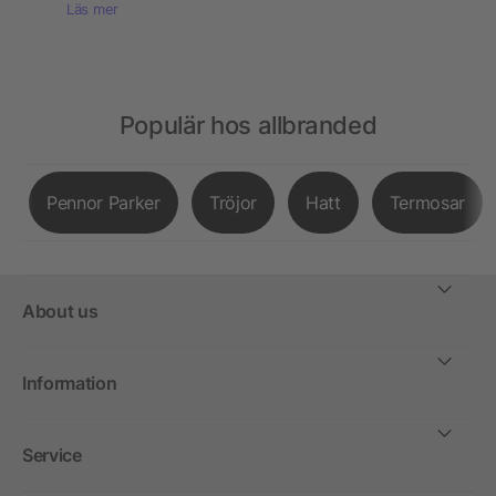
Läs mer
Populär hos allbranded
Pennor Parker
Tröjor
Hatt
Termosar
About us
Information
Service