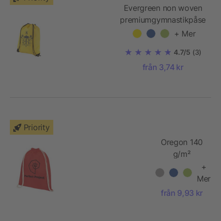
Evergreen non woven
premiumgymnastikpåse
+ Mer
4.7/5
(3)
från 3,74 kr
Priority
Oregon 140
g/m²
ryggsäck i
+
bomull med
Mer
dragsko
från 9,93 kr