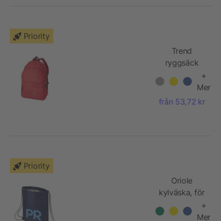
Priority
Trend
ryggsäck
+
Mer
från 53,72 kr
Priority
Oriole
kylväska, för
12 burkar,
+
med dragsko
Mer