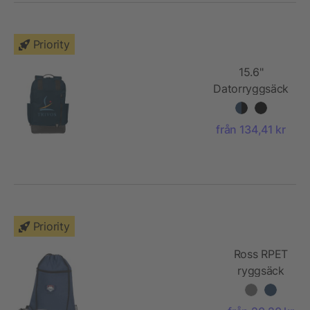
Priority
15.6"
Datorryggsäck
från 134,41 kr
Priority
Ross RPET
ryggsäck
med
dragsko