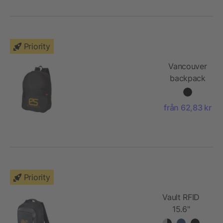
Priority
Vancouver
backpack
white
från 62,83 kr
Priority
Vault RFID
15.6"
datorryggsäck