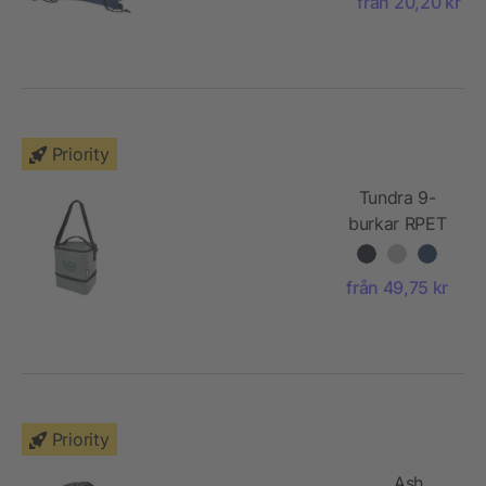
från 20,20 kr
Priority
Tundra 9-
burkar RPET
lunchkylväska
från 49,75 kr
Priority
Ash