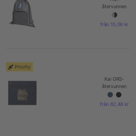
återvunnen
vikbar
väska med
från 15,06 kr
dragsko
7L
Priority
Kai GRS-
återvunnen
cirkulär
tygväska
från 62,48 kr