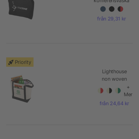
konferensväska
från 29,31 kr
Priority
Lighthouse
non woven
kylväska
+
Mer
från 24,64 kr