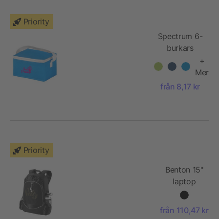
Priority
Spectrum 6-
burkars
kylväska
+
Mer
från 8,17 kr
Priority
Benton 15"
laptop
bpack
Gray
från 110,47 kr