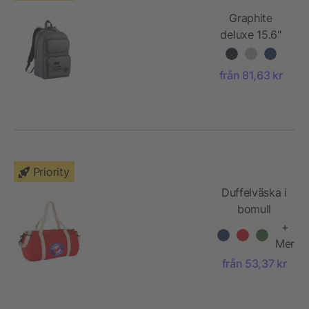
Graphite
deluxe 15.6"
datorryggsäck
från 81,63 kr
Priority
Duffelväska i
bomull
+
Mer
från 53,37 kr