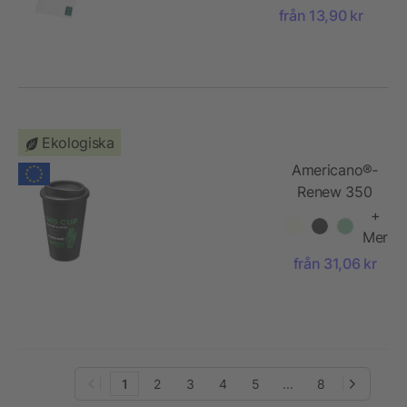
med återvunnet
från 13,90 kr
papper
Ekologiska
Americano®­­
Renew 350
ml isolerad
+
termos
Mer
från 31,06 kr
1
2
3
4
5
...
8