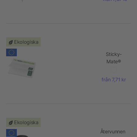
Ekologiska
Sticky-
Mate®
klisterlappar
av
från 7,71 kr
återvunnet
papper 100
x 75 mm
Ekologiska
Återvunnen