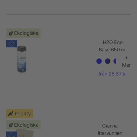
Ekologiska
H2O Eco
Base 650 ml
screw cap
+
water bottle
Mer
från 25,57 kr
Priority
Ekologiska
Gianna
återvunnen