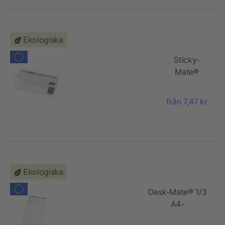
Ekologiska
Sticky-
Mate®
klisterlappar
av
från 7,47 kr
återvunnet
papper 127
x 75 mm
Ekologiska
Desk-Mate® 1/3
A4-
anteckningsblock