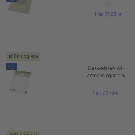
kartong
anteckningsbok
från 17,28 kr
Ekologiska
Desk-Mate® A4-
anteckningsblock
med återvunnet
papper
från 37,49 kr