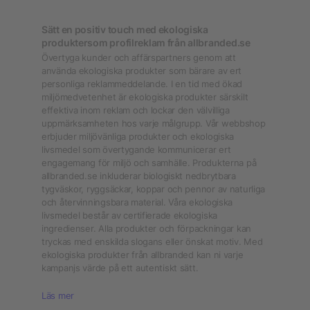
Sätt en positiv touch med ekologiska
produktersom profilreklam från allbranded.se
Övertyga kunder och affärspartners genom att
använda ekologiska produkter som bärare av ert
personliga reklammeddelande. I en tid med ökad
miljömedvetenhet är ekologiska produkter särskilt
effektiva inom reklam och lockar den välvilliga
uppmärksamheten hos varje målgrupp. Vår webbshop
erbjuder miljövänliga produkter och ekologiska
livsmedel som övertygande kommunicerar ert
engagemang för miljö och samhälle. Produkterna på
allbranded.se inkluderar biologiskt nedbrytbara
tygväskor, ryggsäckar, koppar och pennor av naturliga
och återvinningsbara material. Våra ekologiska
livsmedel består av certifierade ekologiska
ingredienser. Alla produkter och förpackningar kan
tryckas med enskilda slogans eller önskat motiv. Med
ekologiska produkter från allbranded kan ni varje
kampanjs värde på ett autentiskt sätt.
Läs mer