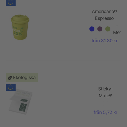
Americano®
Espresso
Eco 250 ml
+
återvunnen
Mer
termomugg
från 31,30 kr
med
spillsäkert
lock
Ekologiska
Sticky-
Mate®
klisterlappar
av
från 5,72 kr
återvunnet
papper 50 x