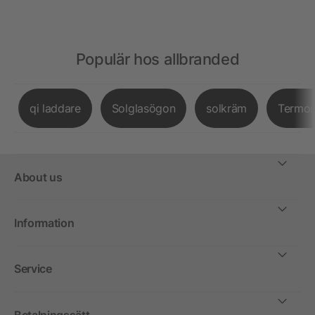
Populär hos allbranded
qi laddare
Solglasögon
solkräm
Termo
About us
Information
Service