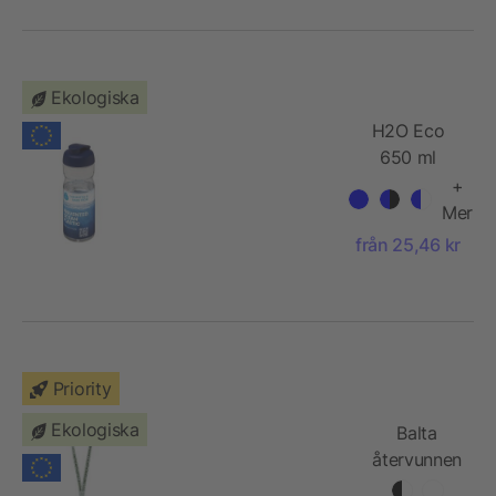
75 mm
Ekologiska
H2O Eco
650 ml
sportflaska
+
med
Mer
uppfällbart
från 25,46 kr
lock
Priority
Ekologiska
Balta
återvunnen
PET