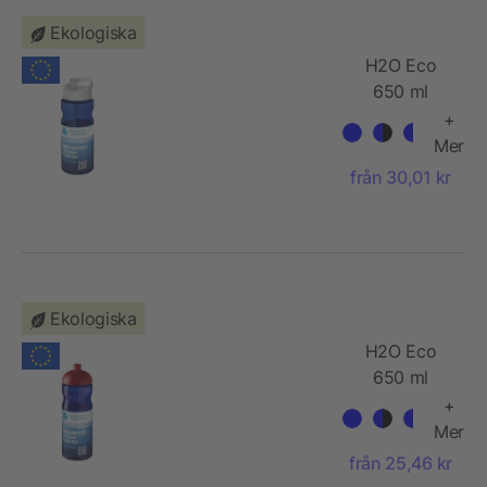
Ekologiska
H2O Eco
650 ml
sportflaska
+
med piplock
Mer
från 30,01 kr
Ekologiska
H2O Eco
650 ml
sportflaska
+
med
Mer
kupollock
från 25,46 kr