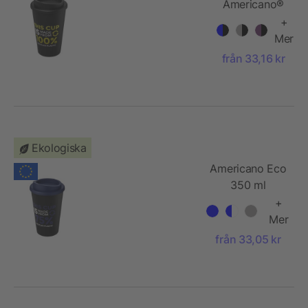
Americano®
350 ml
+
termosmugg
Mer
från 33,16 kr
Ekologiska
Americano Eco
350 ml
återvinningsbar
+
tumlare
Mer
från 33,05 kr