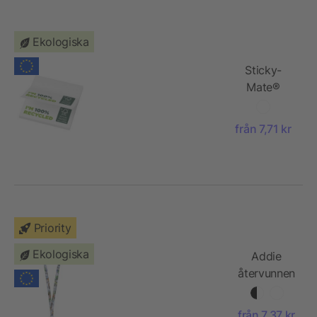
Ekologiska
Sticky-
Mate®
klisterlappar
av
från 7,71 kr
återvunnet
papper 75 x
75 mm
Priority
Ekologiska
Addie
återvunnen
PET
logoband
från 7,37 kr