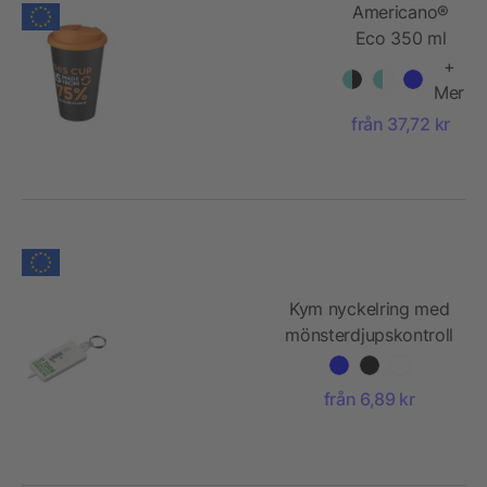
Americano®
Eco 350 ml
termosmugg
+
av
Mer
återvunnet
från 37,72 kr
material med
spillsäkert
lock
Kym nyckelring med
mönsterdjupskontroll
för däck av
återvunnet material
från 6,89 kr