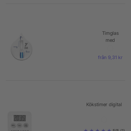
Timglas
med
sugkopp,
5 minuter
från 9,31 kr
Kökstimer digital
5/5
(1)