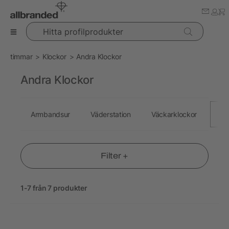
Hitta profilprodukter
timmar
Klockor
Andra Klockor
Andra Klockor
Armbandsur
Väderstation
Väckarklockor
And
Filter +
1-7 från 7 produkter