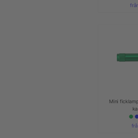
frå
Mini ficklam
ka
frå