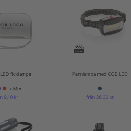
LED ficklampa
Pannlampa med COB LED
+ Mer
ån 9,10 kr
från 36,32 kr