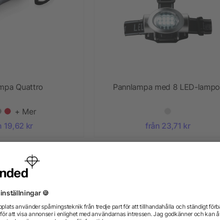
ampa Quattro
Pannlampa med 8 LED-lampo
+ Mer
n 19,62 kr
från 23,71 kr