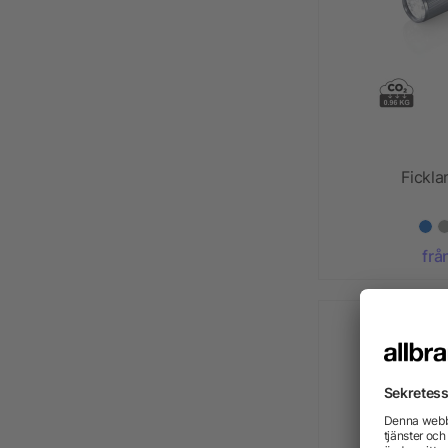
Fickl
frå