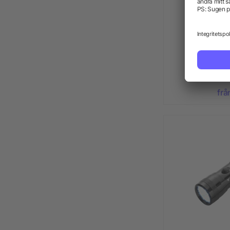
Ficklampa 
frå