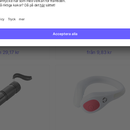
med teleskopskaft
Ficklampa i metall, LED-lamp
+ Mer
+ Mer
n 29,17 kr
från 9,83 kr