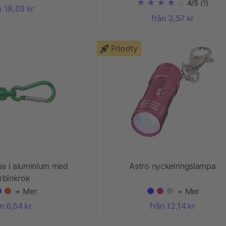
4/5
(1)
n 18,03 kr
från 3,57 kr
Priority
pa i aluminium med
Astro nyckelringslampa
rbinkrok
+ Mer
+ Mer
n 6,54 kr
från 12,14 kr