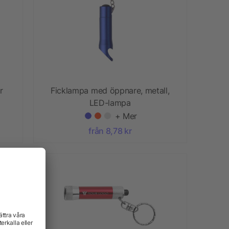
r
Ficklampa med öppnare, metall,
LED-lampa
+ Mer
från 8,78 kr