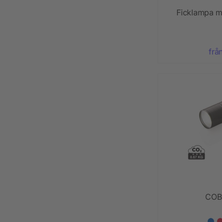
Ficklampa m
frå
COB 