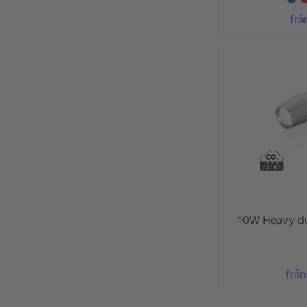
frå
10W Heavy du
från