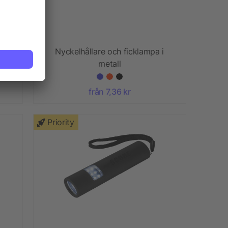
a
Nyckelhållare och ficklampa i
metall
från 7,36 kr
Priority