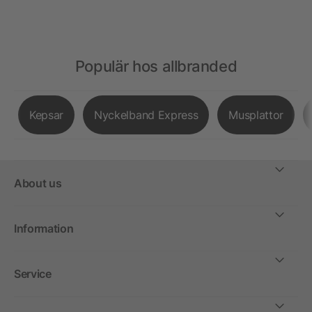
Populär hos allbranded
Kepsar
Nyckelband Express
Musplattor
About us
Information
Service