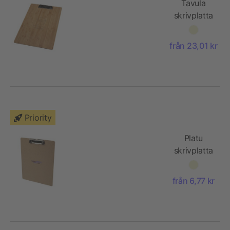
Tavula
skrivplatta
av bambu
från 23,01 kr
Priority
Platu
skrivplatta
av MDF
från 6,77 kr