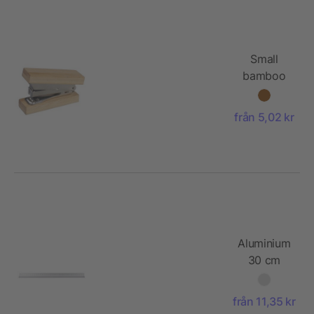
Small
bamboo
stapler
Gordon
från 5,02 kr
Aluminium
30 cm
triangle-
shaped
från 11,35 kr
ruler Tavi