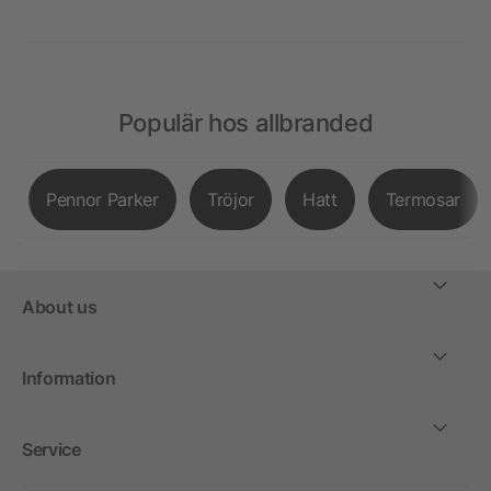
Populär hos allbranded
Pennor Parker
Tröjor
Hatt
Termosar
About us
Information
Service