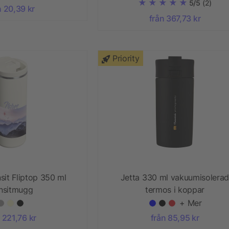
5/5
(2)
n 20,39 kr
från 367,73 kr
Priority
sit Fliptop 350 ml
Jetta 330 ml vakuumisolera
ansitmugg
termos i koppar
+ Mer
 221,76 kr
från 85,95 kr