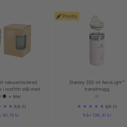
Priority
ml vakuumisolerad
Stanley 350 ml AeroLight™
i rostfritt stål med
transitmugg
k i bambu
+ Mer
5/5
(1)
5/5
(1)
n 90,74 kr
från 198,41 kr