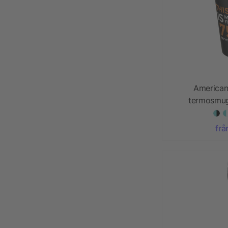
American
termosmug
material me
frå