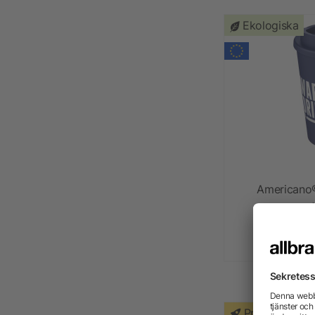
Ekologiska
Americano®
frå
Priority