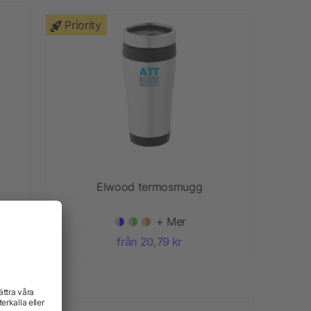
Priority
Elwood termosmugg
+ Mer
från 20,79 kr