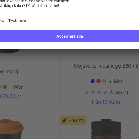
Mojave termosmugg 250 ml
eo mugg
+ Mer
+ Mer
5/5
(1)
n 70,30 kr
från 19,62 kr
Priority