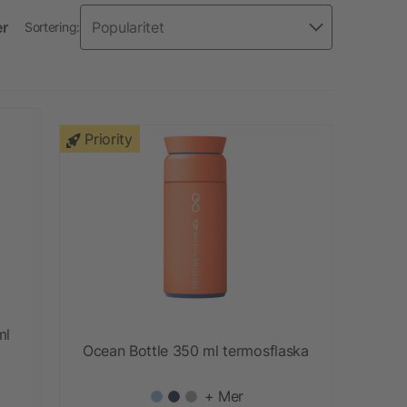
er
Sortering:
Priority
ml
Ocean Bottle 350 ml termosflaska
+ Mer