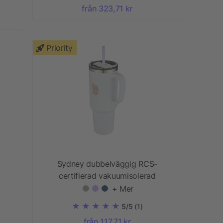
från 323,71 kr
Priority
Sydney dubbelväggig RCS-
d
certifierad vakuumisolerad
kopparmugg med sugrör, 1 200 ml
+ Mer
5/5
(1)
från 117,71 kr