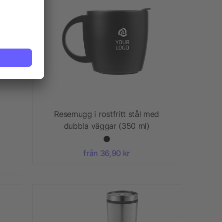
Resemugg i rostfritt stål med
dubbla väggar (350 ml)
från 36,90 kr