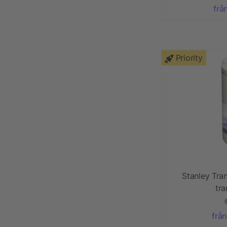
frå
Priority
Stanley Tran
tr
från