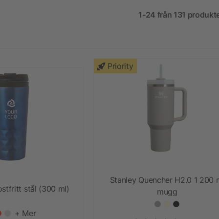
1-24 från 131 produkt
Priority
Stanley Quencher H2.0 1 200 
tfritt stål (300 ml)
mugg
+ Mer