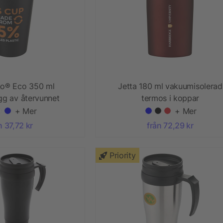
o® Eco 350 ml
Jetta 180 ml vakuumisolerad
g av återvunnet
termos i koppar
d spillsäkert lock
+ Mer
+ Mer
n 37,72 kr
från 72,29 kr
Priority