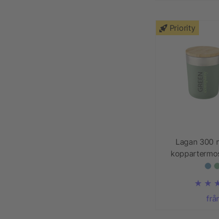
Priority
Lagan 300 
koppartermos 
loc
frå