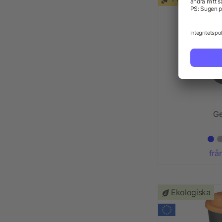
G
frå
Ekologiska