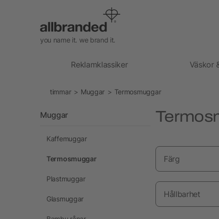
you name it. we brand it.
Reklamklassiker
Väskor 
timmar
Muggar
Termosmuggar
Termos
Muggar
Kaffemuggar
Färg
Termosmuggar
Plastmuggar
Hållbarhet
Glasmuggar
Bambu rånar