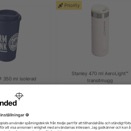
Priority
Stanley 470 ml AeroLight™
 350 ml isolerad
transitmugg
termos
+ Mer
5/5
(1)
n 33,52 kr
från 233,44 kr
Priority