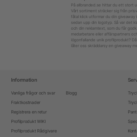
På allbranded.se hittar du ett stor
Vårt sortiment sträcker sig från prisv
fåtal klick utformar du din giveaway 
sedan upp din logotyp. Så var det kl
och din reklamtext, som du får godkä
medarbetare eller affärspartners och
iögonfallande unik profilprodukt? Då
låter oss skräddarsy en giveaway me
Information
Ser
Vanliga frågor och svar
Blogg
Tryc
Fraktkostnader
Tryc
Registrera en retur
Pant
Profilprodukt WIKI
Spec
Profilprodukt Rådgivare
Kont