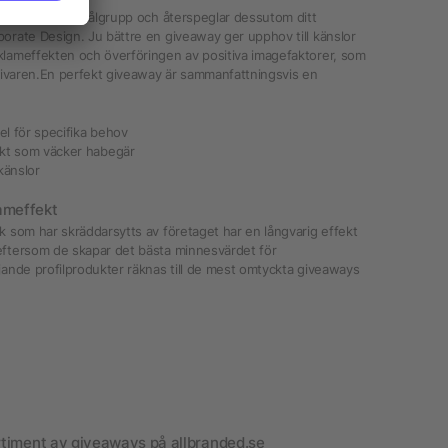
ssade till din målgrupp och återspeglar dessutom ditt
porate Design. Ju bättre en giveaway ger upphov till känslor
klameffekten och överföringen av positiva imagefaktorer, som
 givaren.En perfekt giveaway är sammanfattningsvis en
el för specifika behov
dukt som väcker habegär
känslor
ameffekt
k som har skräddarsytts av företaget har en långvarig effekt
eftersom de skapar det bästa minnesvärdet för
jande profilprodukter räknas till de mest omtyckta giveaways
sortiment av giveaways på allbranded.se