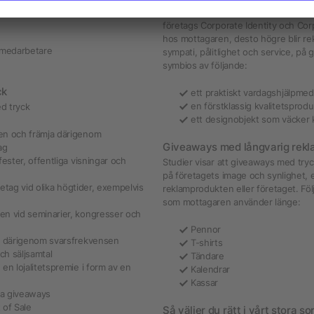
Effektiva giveaways är optimalt anpa
företags Corporate Identity och Cor
hos mottagaren, desto högre blir re
t medarbetare
sympati, pålitlighet och service, på
symbios av följande:
ck
ett praktiskt vardagshjälpmed
en förstklassig kvalitetspro
d tryck
ett designobjekt som väcker 
en och främja därigenom
Giveaways med långvarig rekl
ag
ester, offentliga visningar och
Studier visar att giveaways med tryc
på företagets image och synlighet, 
retag vid olika högtider, exempelvis
reklamprodukten eller företaget. Föl
som mottagaren använder länge:
en vid seminarier, kongresser och
Pennor
ka därigenom svarsfrekvensen
T-shirts
ch säljsamtal
Tändare
n lojalitetspremie i form av en
Kalendrar
Kassar
ga giveaways
 of Sale
Så väljer du rätt i vårt stora 