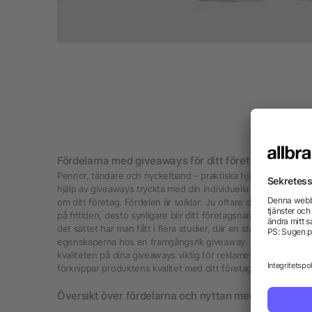
Fördelarna med giveaways för ditt företag
Pennor, tändare och nyckelband – praktiska hjälpmedel som vi
hjälp av giveaways tryckta med din individuella företagslogo
om ditt företag. Fördelen är solklar: Ju oftare dina giveaway
på fritiden, desto synligare blir ditt företagsnamn för dina kund
det sättet har man fått i flera studier, där en stor daglig anv
egenskaperna hos en framgångsrik giveaway. Utöver funktion
kvaliteten på dina giveaways viktig för reklameffekten, efte
förknippar produktens kvalitet med ditt företag
Översikt över fördelarna och nyttan med giveaways