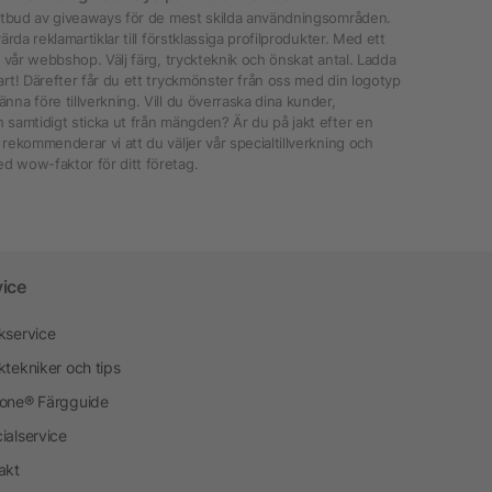
t utbud av giveaways för de mest skilda användningsområden.
ärda reklamartiklar till förstklassiga profilprodukter. Med ett
i vår webbshop. Välj färg, tryckteknik och önskat antal. Ladda
art! Därefter får du ett tryckmönster från oss med din logotyp
nna före tillverkning. Vill du överraska dina kunder,
 samtidigt sticka ut från mängden? Är du på jakt efter en
 rekommenderar vi att du väljer vår specialtillverkning och
d wow-faktor för ditt företag.
vice
kservice
ktekniker och tips
one® Färgguide
ialservice
akt