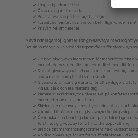
Långvarig reklameffekt
Ökad synlighet för märket
Positiv inverkan på företagets image
Förbättrad lojalitet hos nya och befintliga kunder sam
Prisvärt reklammaterial
Användningsmöjligheter för giveaways med logotry
Det finns många olika användningsområden för giveaways me
Ge bort giveaways inom ramen för medarbetarrelation
medarbetarnas identifiering och lojalitet med ditt föret
Dela ut giveaways på mässor, konserter, events, stadsf
andra evenemang för att vinna kunder
Giveaways lämpar sig utmärkt för att synliggöra ditt fö
vid jul, påsk och alla hjärtans dag
Placera ut skräddarsydda giveaways på konferensbord
möten eller dela ut dem efteråt
Skicka med giveaways med tryck i dina utskick och ö
Utrusta ditt säljteam med giveaways för rådgivnings- o
Överraska dina befintliga kunder på födelsedagen med e
förstklassig giveaway för att visa din uppskattning
Bredda ditt merchandisingsortiment med känslomässi
Använd giveaways för att främja försäljningen vid Point