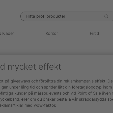
Hitta profilprodukter
& Kläder
Kontor
Fritid
d mycket effekt
n text på giveaways och förbättra din reklamkampanjs effekt. D
en under lång tid och sprider lätt din företagslogotyp inom d
fintliga kunder på mässor, events och vid Point of Sale även 
ckelband, eller om du önskar beställa vår skräddarsydda spec
reklamartiklar med wow-faktor.