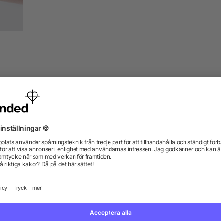
Beställ enkelt giveaways med t
 alla har nytta av i vardagen. Med
Oavsett vilken profilprodukt du väl
typ påminner du ständigt dina kunder
shirts, USB-minnen, solglasögon, ty
s används på kontoret, i hemmet eller
från allbranded.se en långvarig rekl
er. Bevis för att det förhåller sig på
att din giveaway utformas med ett iög
ändning listas som en av de viktigaste
speciellt reklambudskap, din webbad
alitet och praktisk användbarhet är
vikt vid att placera din reklam på ett
rsom mottagaren automatiskt
synlighet hos mottagaren” ska uppnås
de modernaste förädlingsteknikerna n
digitaltryck, prägling och tampotryck
En perfekt giveaway