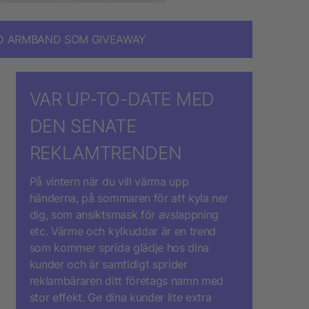
D ARMBAND SOM GIVEAWAY
VAR UP-TO-DATE MED
DEN SENATE
REKLAMTRENDEN
På vintern när du vill värma upp
händerna, på sommaren för att kyla ner
dig, som ansiktsmask för avslappning
etc. Värme och kylkuddar är en trend
som kommer sprida glädje hos dina
kunder och är samtidigt sprider
reklambäraren ditt företags namn med
stor effekt. Ge dina kunder lite extra