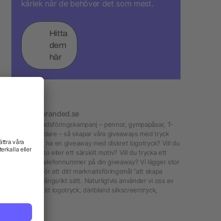
kärlek när de behöver det som mest.
Hitta
dem
här
ryck från allbranded.se
jer för din marknadsföringskampanj – pennor, gympapåsar, T-
gpåsar eller tändare – så skapar våra giveaways med tryck
ameffekt. Vill du ha en giveaway med diskret logotryck? Vill du
onfallande foto eller ett särskilt motiv? Vill du trycka ett
ress eller ett telefonnummer på din giveaway? Vi lägger stor
 optimalt ställe för att ditt marknadsföringsmål ”att skapa
 på ett framgångsrikt sätt. Naturligtvis använder vi oss av
är vi skapar ditt logotryck, däribland silkscreentryck,
.