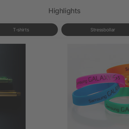
Highlights
T-shirts
Stressbollar