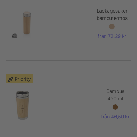
Läckagesäker
bambutermos
från 72,29 kr
Priority
Bambus
450 ml
behållare
med
från 46,59 kr
bambu
yttre