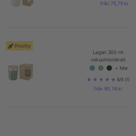
från 75,79 kr
med lock i
bambu
Priority
Lagan 300 ml
vakuumisolerad
koppartermos i
+ Mer
rostfritt stål med
5/5
(1)
lock i bambu
från 90,74 kr