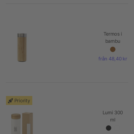
Termos i
bambu
(420 ml)
från 48,40 kr
Priority
Lumi 300
ml
keramisk
termos