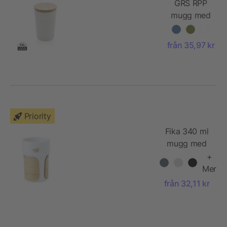
GRS RPP
mugg med
FSC®
bambulock
från 35,97 kr
Priority
Fika 340 ml
mugg med
bambugrepp
+
Mer
från 32,11 kr