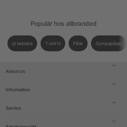
Populär hos allbranded
qi laddare
T-shirts
Påsk
Gympapåsar
About us
Information
Service
Betalningssätt