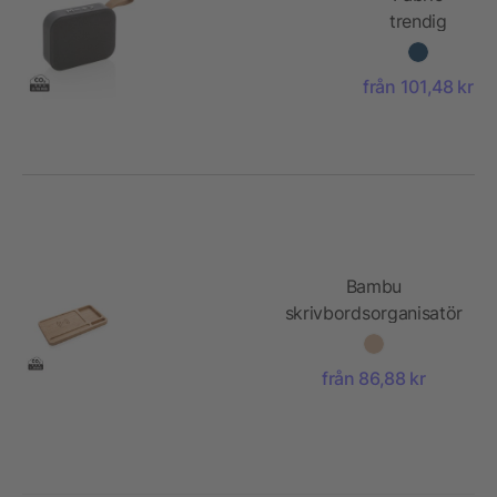
trendig
högtalare
från 101,48 kr
Bambu
skrivbordsorganisatör
5W trådlös laddare
från 86,88 kr