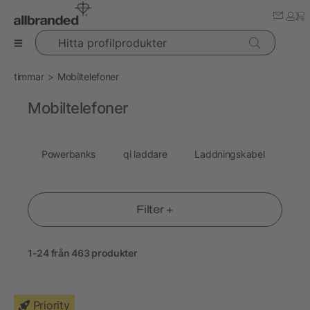
Hitta profilprodukter
timmar
Mobiltelefoner
Mobiltelefoner
Powerbanks
qi laddare
Laddningskabel
Hög
Filter +
1-24 från 463 produkter
Priority