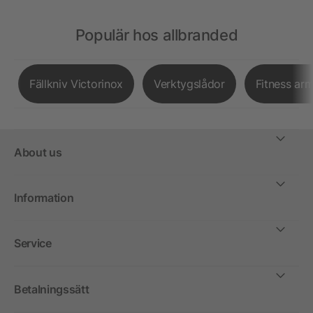
Populär hos allbranded
Fällkniv Victorinox
Verktygslådor
Fitness ar
About us
Information
Service
Betalningssätt