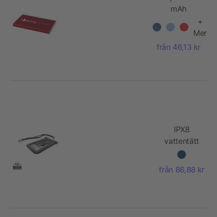
mAh
powerbank
+
Mer
från 46,13 kr
IPX8
vattentätt
flytande
mobilfodral
från 86,88 kr