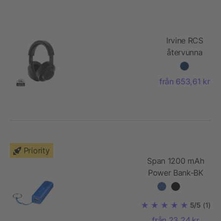
Irvine RCS
återvunna
och
reparerbara
från 653,61 kr
trådlösa
hörlurar
Priority
Span 1200 mAh
Power Bank-BK
5/5
(1)
från 23,24 kr