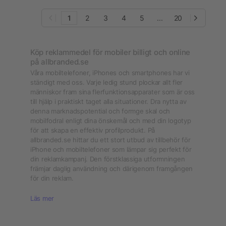
1
2
3
4
5
...
20
Köp reklammedel för mobiler billigt och online
på allbranded.se
Våra mobiltelefoner, iPhones och smartphones har vi
ständigt med oss. Varje ledig stund plockar allt fler
människor fram sina flerfunktionsapparater som är oss
till hjälp i praktiskt taget alla situationer. Dra nytta av
denna marknadspotential och formge skal och
mobilfodral enligt dina önskemål och med din logotyp
för att skapa en effektiv profilprodukt. På
allbranded.se hittar du ett stort utbud av tillbehör för
iPhone och mobiltelefoner som lämpar sig perfekt för
din reklamkampanj. Den förstklassiga utformningen
främjar daglig användning och därigenom framgången
för din reklam.
Läs mer