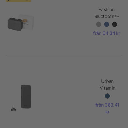
Fashion
Bluetooth®-
högtalare i
tyg
från 64,34 kr
Urban
Vitamin
San Mateo
45W 20
från 363,41
000 mAh
kr
Powerbank