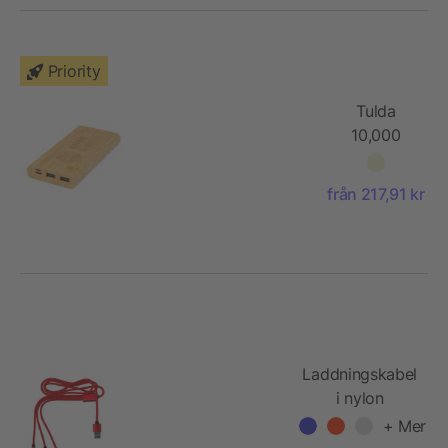
Priority
Tulda
10,000
mAh
powerbank
från 217,91 kr
i bambu
Laddningskabel
i nylon
+ Mer