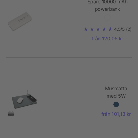
Spare 10000 mAh
powerbank
4.5/5
(2)
från 120,05 kr
Musmatta
med 5W
trådlös
laddning
från 101,13 kr