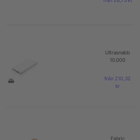
Ultrasnabb
10.000
mAh
powerbank
från 210,32
med PD
kr
Fabric