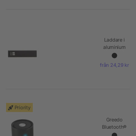
Laddare i
aluminium
med Li-ion
batteri
från 24,29 kr
Priority
Greedo
Bluetooth®
högtalare