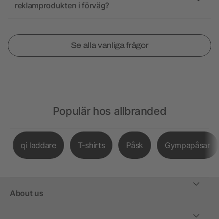
reklamprodukten i förväg?
Se alla vanliga frågor
Populär hos allbranded
qi laddare
T-shirts
Påsk
Gympapåsar
About us