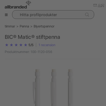
Hitta profilprodukter
timmar
Penna
Blyertspennor
BIC® Matic® stiftpenna
5/5
|
1
recension
Produktnummer:
100-1120-056