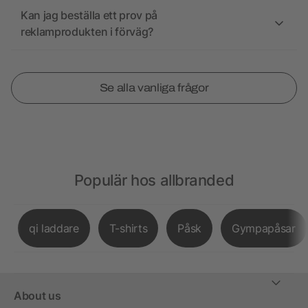
Kan jag beställa ett prov på
reklamprodukten i förväg?
Se alla vanliga frågor
Populär hos allbranded
qi laddare
T-shirts
Påsk
Gympapåsar
About us