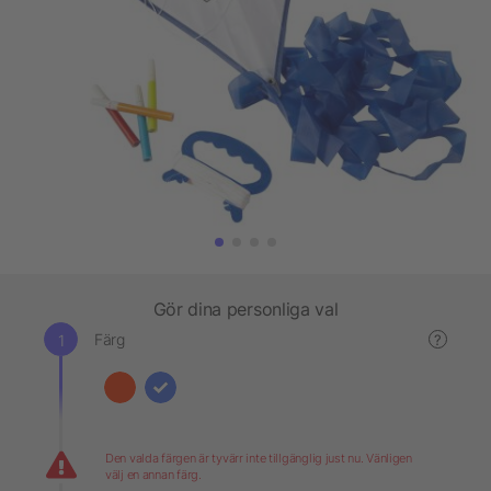
Gör dina personliga val
Färg
?
Den valda färgen är tyvärr inte tillgänglig just nu. Vänligen
välj en annan färg.