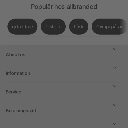
Populär hos allbranded
qi laddare
T-shirts
Påsk
Gympapåsar
About us
Information
Service
Betalningssätt