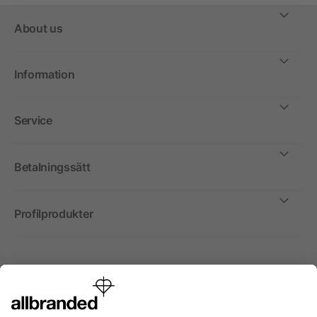
About us
Information
Service
Betalningssätt
Profilprodukter
Internationellt