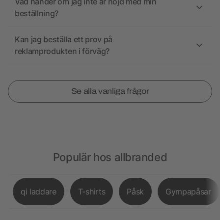
Vad händer om jag inte är nöjd med min
beställning?
Kan jag beställa ett prov på
reklamprodukten i förväg?
Se alla vanliga frågor
Populär hos allbranded
qi laddare
T-shirts
Påsk
Gympapåsar