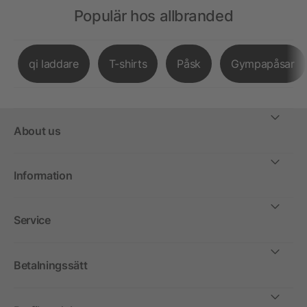
Populär hos allbranded
qi laddare
T-shirts
Påsk
Gympapåsar
About us
Information
Service
Betalningssätt