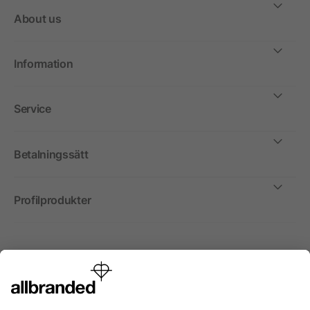
About us
Information
Service
Betalningssätt
Profilprodukter
Internationellt