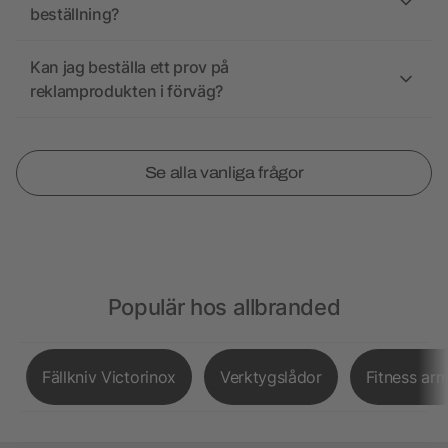
beställning?
Kan jag beställa ett prov på
reklamprodukten i förväg?
Se alla vanliga frågor
Populär hos allbranded
Fällkniv Victorinox
Verktygslådor
Fitness ar