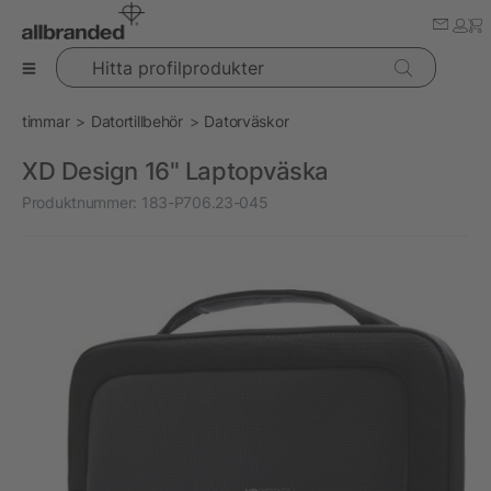
Hitta profilprodukter
timmar
Datortillbehör
Datorväskor
XD Design 16" Laptopväska
Produktnummer:
183-P706.23-045