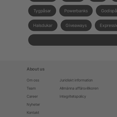
Tygpåsar
Powerbanks
Godispå
Halsdukar
Giveaways
Expressl
About us
Om oss
Juridiskt information
Team
Allmänna affärsvillkoren
Career
Integritetspolicy
Nyheter
Kontakt