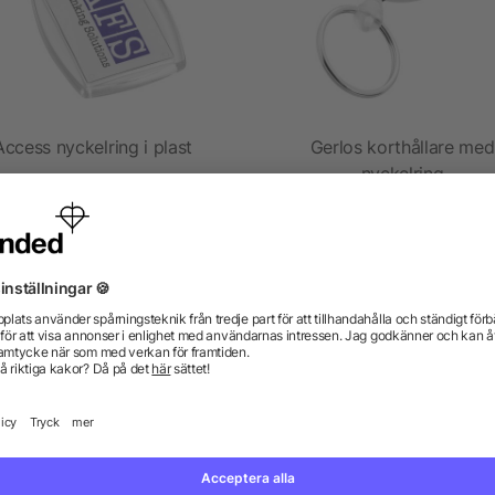
Access nyckelring i plast
Gerlos korthållare med
nyckelring
5/5
(1)
från 2,80 kr
från 8,06 kr
gor? Vi har svaren.