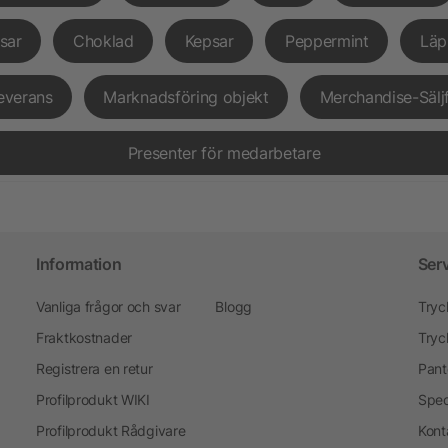
sar
Choklad
Kepsar
Peppermint
Läp
everans
Marknadsföring objekt
Merchandise-Sälj
Presenter för medarbetare
Information
Ser
Vanliga frågor och svar
Blogg
Tryc
Fraktkostnader
Tryc
Registrera en retur
Pant
Profilprodukt WIKI
Spec
Profilprodukt Rådgivare
Kont