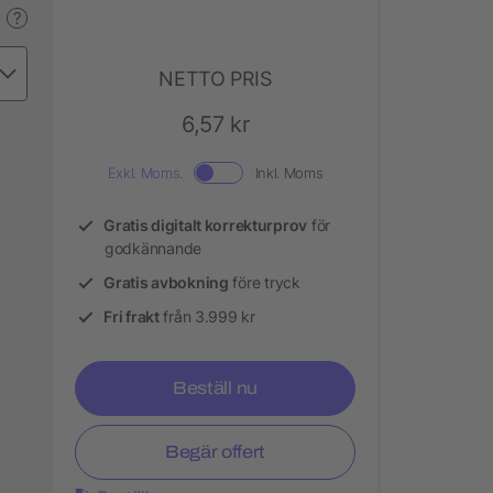
?
NETTO PRIS
6,57 kr
Exkl. Moms.
Inkl. Moms
Gratis digitalt korrekturprov
för
godkännande
Gratis avbokning
före tryck
Fri frakt
från 3.999 kr
Beställ nu
Begär offert