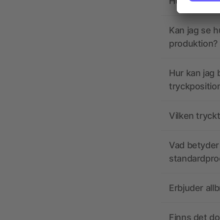
Hur ska tryc
Kan jag se h
produktion?
Hur kan jag b
tryckpositio
Vilken tryck
Vad betyder 
standardpro
Erbjuder all
Finns det d