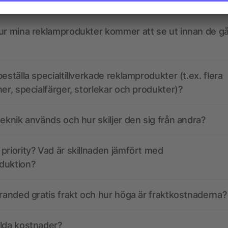
kdata se ut? Hjälper allbranded mig att skapa dem?
ur mina reklamprodukter kommer att se ut innan de går
eställa specialtillverkade reklamprodukter (t.ex. flera
ner, specialfärger, storlekar och produkter)?
teknik används och hur skiljer den sig från andra?
priority? Vad är skillnaden jämfört med
duktion?
branded gratis frakt och hur höga är fraktkostnaderna?
olda kostnader?