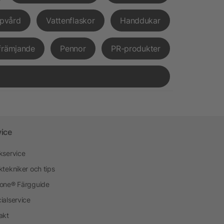
pvård
Vattenflaskor
Handdukar
främjande
Pennor
PR-produkter
vice
kservice
ktekniker och tips
one® Färgguide
ialservice
akt