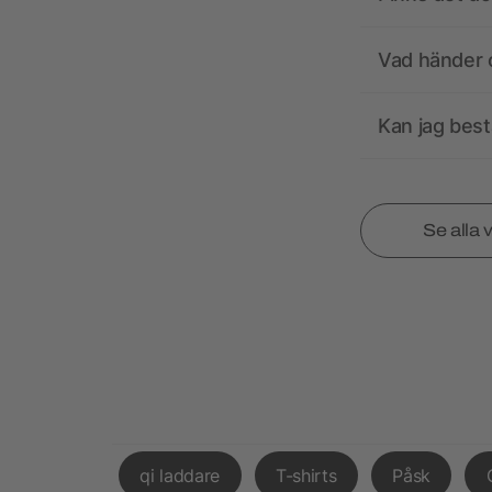
Vad händer o
Kan jag best
Se alla 
qi laddare
T-shirts
Påsk