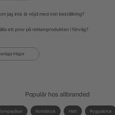
m jag inte är nöjd med min beställning?
älla ett prov på reklamprodukten i förväg?
vanliga frågor
Populär hos allbranded
Gympapåsar
Notisblock
Hatt
Ryggsäckar