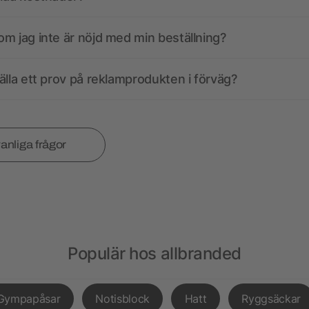
m jag inte är nöjd med min beställning?
älla ett prov på reklamprodukten i förväg?
vanliga frågor
Populär hos allbranded
Gympapåsar
Notisblock
Hatt
Ryggsäckar