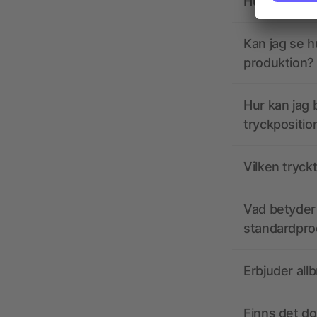
Hur ska tryc
Kan jag se h
produktion?
Hur kan jag b
tryckpositio
Vilken tryck
Vad betyder 
standardpro
Erbjuder all
Finns det d