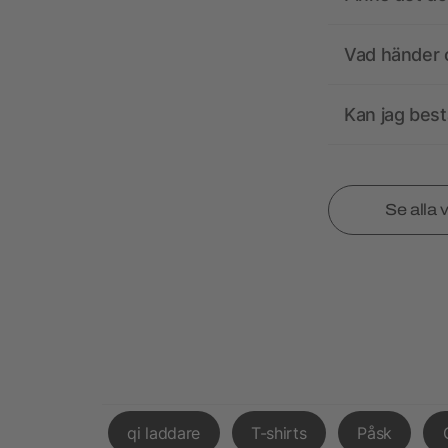
Vad händer o
Kan jag best
Se alla 
qi laddare
T-shirts
Påsk