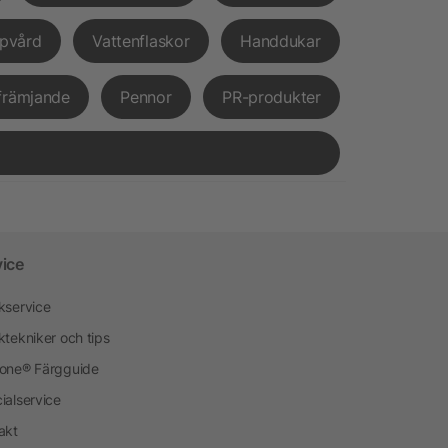
pvård
Vattenflaskor
Handdukar
främjande
Pennor
PR-produkter
vice
kservice
ktekniker och tips
one® Färgguide
ialservice
akt