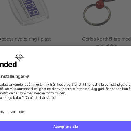
Access nyckelring i plast
Gerlos korthållare med
nyckelring
5/5
(1)
från 2,80 kr
från 8,06 kr
gor? Vi har svaren.