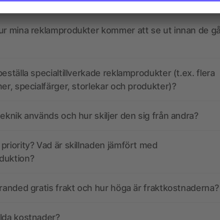
kdata se ut? Hjälper allbranded mig att skapa dem?
ur mina reklamprodukter kommer att se ut innan de går
eställa specialtillverkade reklamprodukter (t.ex. flera
ner, specialfärger, storlekar och produkter)?
teknik används och hur skiljer den sig från andra?
priority? Vad är skillnaden jämfört med
duktion?
branded gratis frakt och hur höga är fraktkostnaderna?
olda kostnader?