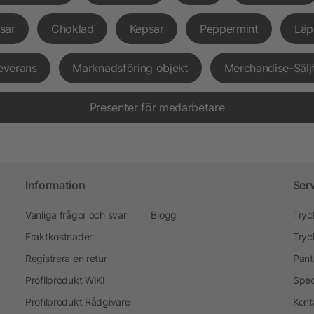
sar
Choklad
Kepsar
Peppermint
Läp
everans
Marknadsföring objekt
Merchandise-Sälj
Presenter för medarbetare
Information
Ser
Vanliga frågor och svar
Blogg
Tryc
Fraktkostnader
Tryc
Registrera en retur
Pant
Profilprodukt WIKI
Spec
Profilprodukt Rådgivare
Kont