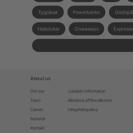
Tygpåsar
Powerbanks
Godispå
Halsdukar
Giveaways
Expressl
About us
Om oss
Juridiskt information
Team
Allmänna affärsvillkoren
Career
Integritetspolicy
Nyheter
Kontakt