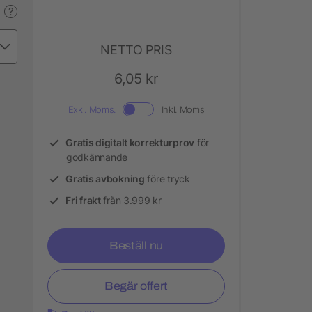
?
NETTO PRIS
6,05 kr
Exkl. Moms.
Inkl. Moms
Gratis digitalt korrekturprov
för
godkännande
Gratis avbokning
före tryck
Fri frakt
från 3.999 kr
Beställ nu
Begär offert