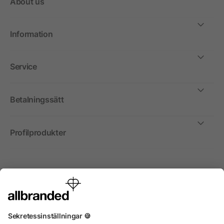
About us
Information
Service
Betalningssätt
Profilprodukter
Internationellt