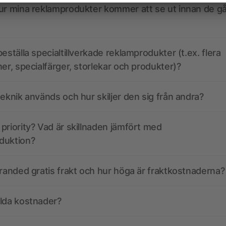
ur mina reklamprodukter kommer att se ut innan de går
eställa specialtillverkade reklamprodukter (t.ex. flera
ner, specialfärger, storlekar och produkter)?
teknik används och hur skiljer den sig från andra?
priority? Vad är skillnaden jämfört med
duktion?
branded gratis frakt och hur höga är fraktkostnaderna?
olda kostnader?