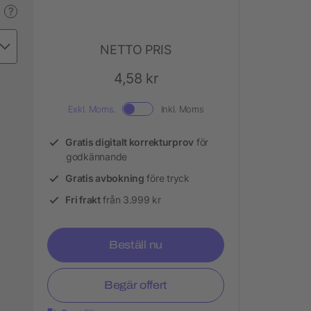
?
NETTO PRIS
4,58 kr
Exkl. Moms.
Inkl. Moms
Gratis digitalt korrekturprov
för
godkännande
Gratis avbokning
före tryck
Fri frakt
från 3.999 kr
Beställ nu
Begär offert