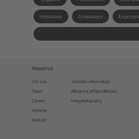
Halsdukar
Giveaways
Expressl
About us
Om oss
Juridiskt information
Team
Allmänna affärsvillkoren
Career
Integritetspolicy
Nyheter
Kontakt