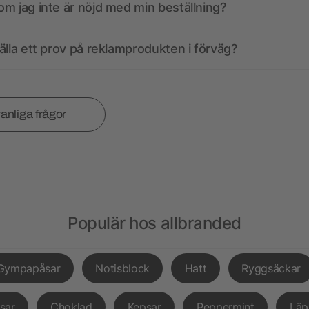
m jag inte är nöjd med min beställning?
älla ett prov på reklamprodukten i förväg?
vanliga frågor
Populär hos allbranded
Gympapåsar
Notisblock
Hatt
Ryggsäckar
sar
Choklad
Kepsar
Peppermint
Läp