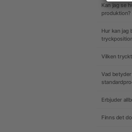
Kan jag se h
produktion?
Hur kan jag b
tryckpositio
Vilken tryck
Vad betyder 
standardpro
Erbjuder all
Finns det d