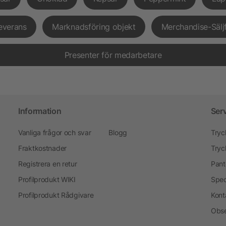
everans
Marknadsföring objekt
Merchandise-Sälj
Presenter för medarbetare
Information
Ser
Vanliga frågor och svar
Blogg
Tryc
Fraktkostnader
Tryc
Registrera en retur
Pant
Profilprodukt WIKI
Spec
Profilprodukt Rådgivare
Kont
Obse