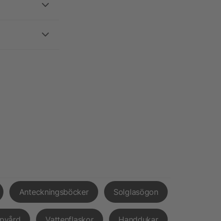
Anteckningsböcker
Solglasögon
pvård
Vattenflaskor
Handdukar