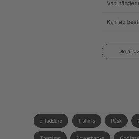
Vad händer o
Kan jag best
Se alla 
qi laddare
T-shirts
Påsk
Tygpåsar
Powerbanks
Godispå