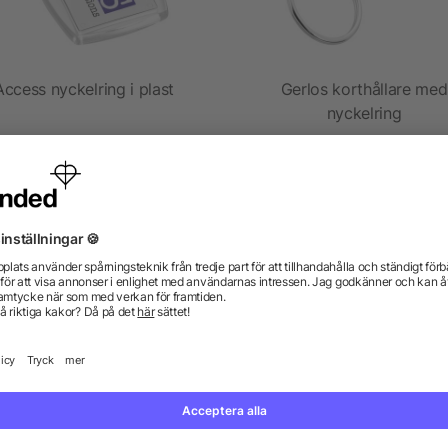
Access nyckelring i plast
Gerlos korthållare med
nyckelring
5/5
(1)
från 2,80 kr
från 8,06 kr
gor? Vi har svaren.
kdata se ut? Hjälper allbranded mig att skapa dem?