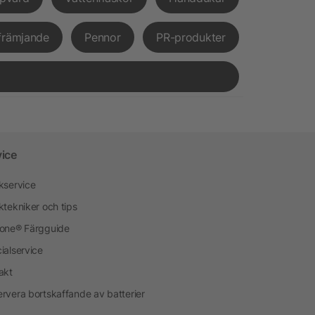
främjande
Pennor
PR-produkter
vice
kservice
ktekniker och tips
one® Färgguide
ialservice
akt
rvera bortskaffande av batterier