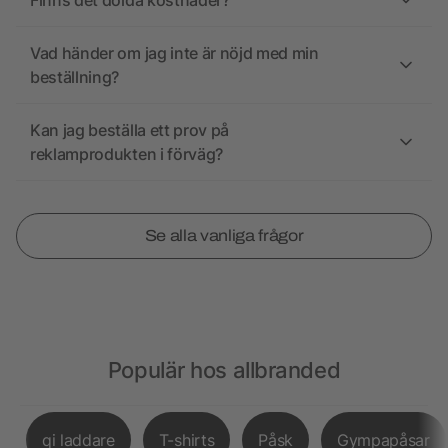
Finns det dolda kostnader?
Vad händer om jag inte är nöjd med min
beställning?
Kan jag beställa ett prov på
reklamprodukten i förväg?
Se alla vanliga frågor
Populär hos allbranded
qi laddare
T-shirts
Påsk
Gympapåsar