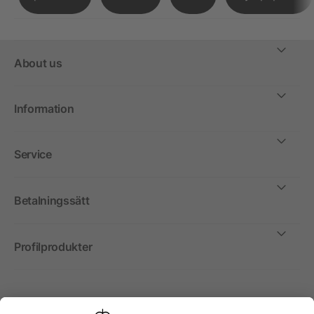
About us
Information
Service
Betalningssätt
Profilprodukter
Internationellt