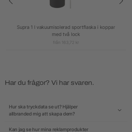
v
Supra 1 l vakuumisolerad sportflaska i koppar
T
med två lock
från 163,72 kr
Har du frågor? Vi har svaren.
Hur ska tryckdata se ut? Hjälper
allbranded mig att skapa dem?
Kan jag se hur mina reklamprodukter