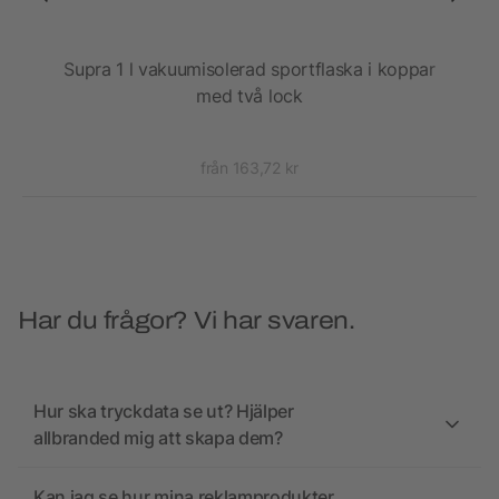
a i
Supra 1 l vakuumisolerad sportflaska i koppar
T
med två lock
från 163,72 kr
Har du frågor? Vi har svaren.
Hur ska tryckdata se ut? Hjälper
allbranded mig att skapa dem?
Kan jag se hur mina reklamprodukter