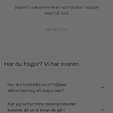
Supra 1 l vakuumisolerad sportflaska i koppar
T
tål
med två lock
från 163,72 kr
Har du frågor? Vi har svaren.
Hur ska tryckdata se ut? Hjälper
allbranded mig att skapa dem?
Kan jag se hur mina reklamprodukter
kommer att se ut innan de går i