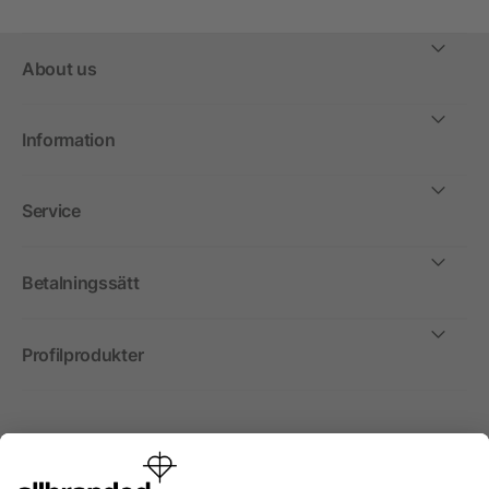
About us
Information
Service
Betalningssätt
Profilprodukter
Internationellt