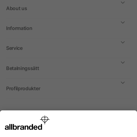
About us
Information
Service
Betalningssätt
Profilprodukter
Internationellt