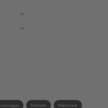
mosmuggar
Pennsets
Plånböcker