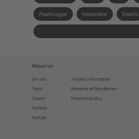
Plastmuggar
Necessärer
Snacks
About us
Om oss
Juridiskt information
Team
Allmänna affärsvillkoren
Career
Integritetspolicy
Nyheter
Kontakt