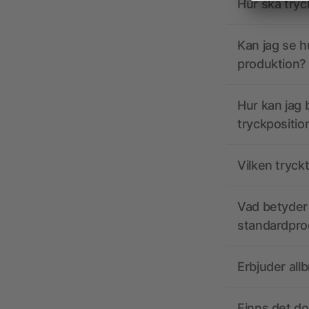
Hur ska tryc
Kan jag se h
produktion?
Hur kan jag b
tryckpositio
Vilken tryck
Vad betyder 
standardpro
Erbjuder all
Finns det d