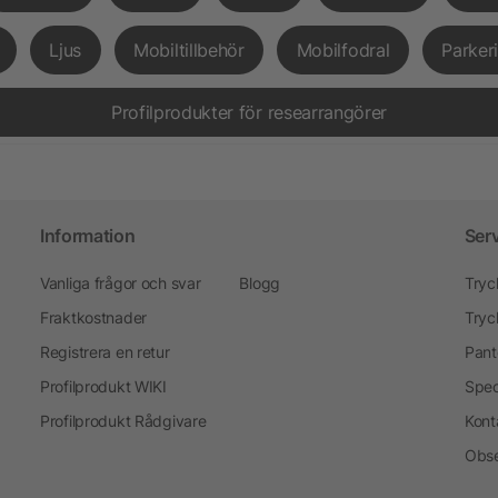
Ljus
Mobiltillbehör
Mobilfodral
Parker
Profilprodukter för researrangörer
Information
Ser
Vanliga frågor och svar
Blogg
Tryc
Fraktkostnader
Tryc
Registrera en retur
Pant
Profilprodukt WIKI
Spec
Profilprodukt Rådgivare
Kont
Obse