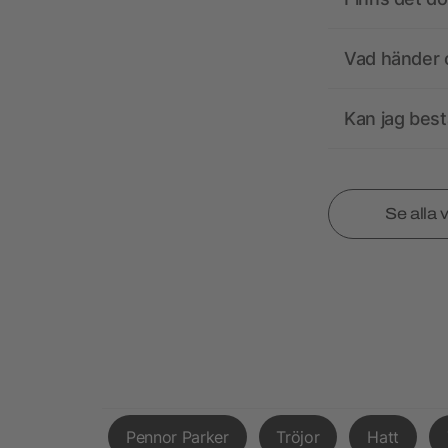
Vad händer o
Kan jag best
Se alla 
Pennor Parker
Tröjor
Hatt