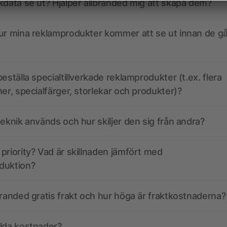
kdata se ut? Hjälper allbranded mig att skapa dem?
ur mina reklamprodukter kommer att se ut innan de går
eställa specialtillverkade reklamprodukter (t.ex. flera
ner, specialfärger, storlekar och produkter)?
teknik används och hur skiljer den sig från andra?
priority? Vad är skillnaden jämfört med
duktion?
branded gratis frakt och hur höga är fraktkostnaderna?
olda kostnader?