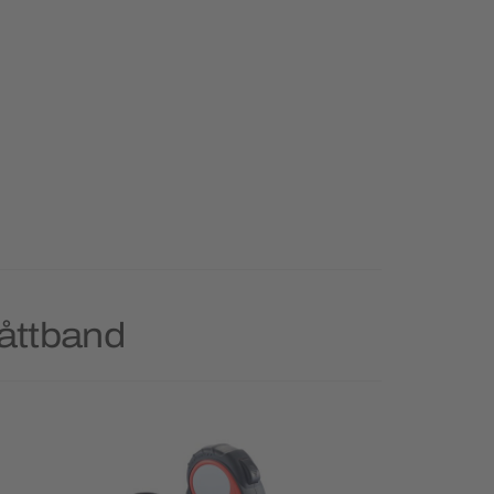
Måttband
Priority