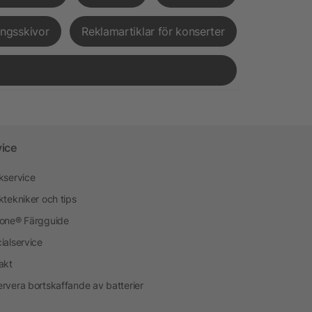
ingsskivor
Reklamartiklar för konserter
vice
kservice
ktekniker och tips
one® Färgguide
ialservice
akt
rvera bortskaffande av batterier