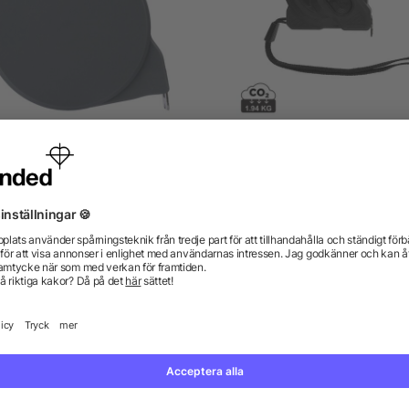
ycled ABS tape measure (3
Gear X 5M måttband m
meter) Ute
långsam/snabb returfunkt
från 8,68 kr
från 65,05 kr
gor? Vi har svaren.