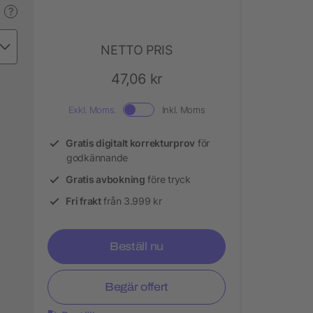
?
NETTO PRIS
47,06 kr
Exkl. Moms.
Inkl. Moms
Gratis digitalt korrekturprov
för
godkännande
Gratis avbokning
före tryck
Fri frakt
från 3.999 kr
Beställ nu
Begär offert