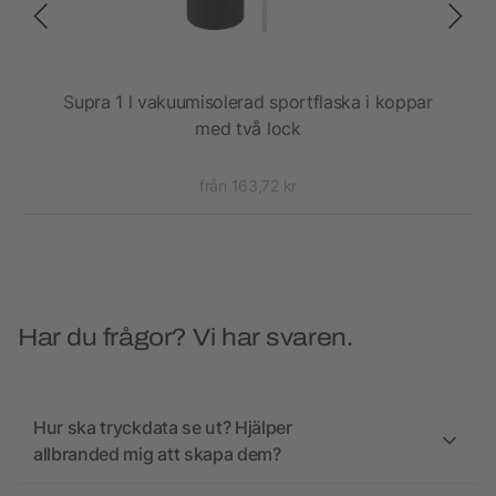
laska
Supra 1 l vakuumisolerad sportflaska i koppar
T
med två lock
från 163,72 kr
Har du frågor? Vi har svaren.
Hur ska tryckdata se ut? Hjälper
allbranded mig att skapa dem?