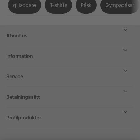
qi laddare
T-shirts
Påsk
Gympapåsar
About us
Information
Service
Betalningssätt
Profilprodukter