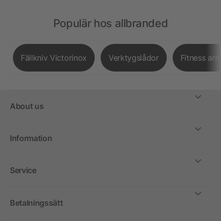
Populär hos allbranded
Fällkniv Victorinox
Verktygslådor
Fitness ar
About us
Information
Service
Betalningssätt