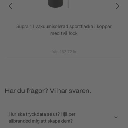
gar,
Supra 1 l vakuumisolerad sportflaska i koppar
T
med två lock
från 163,72 kr
Har du frågor? Vi har svaren.
Hur ska tryckdata se ut? Hjälper
allbranded mig att skapa dem?