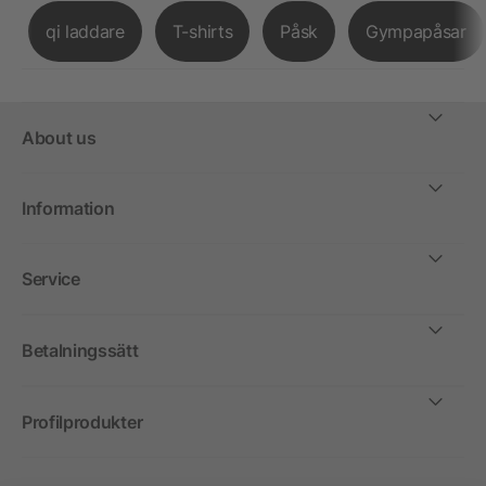
qi laddare
T-shirts
Påsk
Gympapåsar
About us
Information
Service
Betalningssätt
Profilprodukter