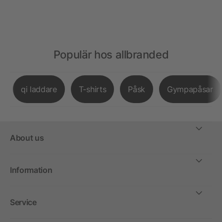
Populär hos allbranded
qi laddare
T-shirts
Påsk
Gympapåsar
About us
Information
Service