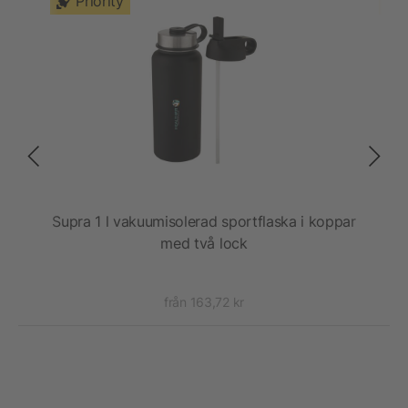
Priority
ttle
Supra 1 l vakuumisolerad sportflaska i koppar
T
med två lock
från 163,72 kr