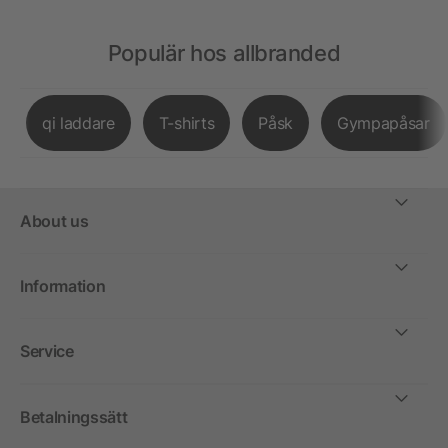
Populär hos allbranded
qi laddare
T-shirts
Påsk
Gympapåsar
About us
Information
Service
Betalningssätt