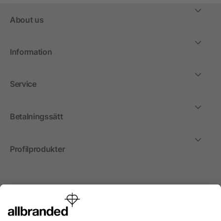
About us
Information
Service
Betalningssätt
Profilprodukter
Internationellt