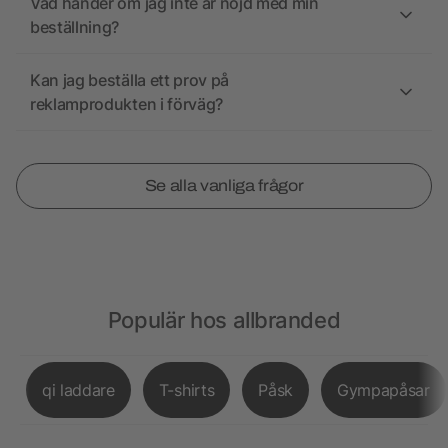
Vad händer om jag inte är nöjd med min
beställning?
Kan jag beställa ett prov på
reklamprodukten i förväg?
Se alla vanliga frågor
Populär hos allbranded
qi laddare
T-shirts
Påsk
Gympapåsar