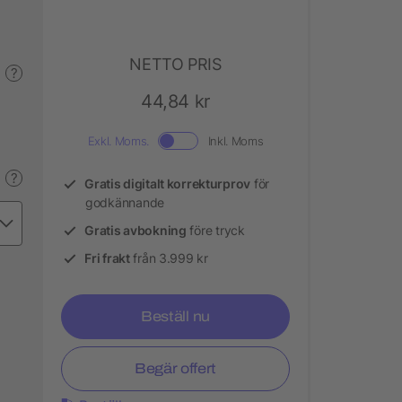
NETTO PRIS
?
44,84 kr
Exkl. Moms.
Inkl. Moms
?
Gratis digitalt korrekturprov
för
godkännande
Gratis avbokning
före tryck
Fri frakt
från 3.999 kr
Beställ nu
Begär offert