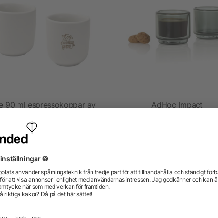
e 90 ml espressokoppar av
AdHoc Impact
keramik – set om två
espressomuggar 45 ml, se
2
från 44,84 kr
från 114,09 kr