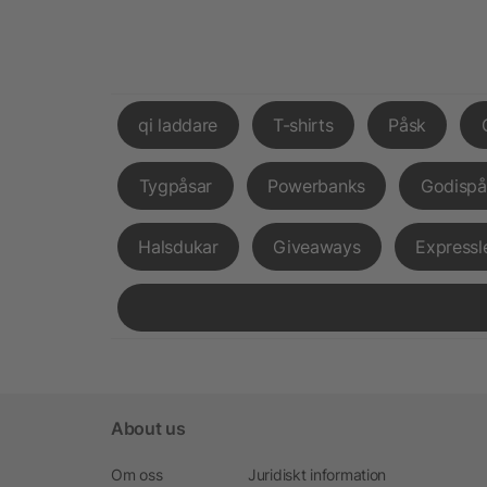
qi laddare
T-shirts
Påsk
Tygpåsar
Powerbanks
Godispå
Halsdukar
Giveaways
Expressl
About us
Om oss
Juridiskt information