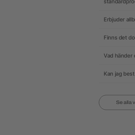
standardpro
Erbjuder all
Finns det d
Vad händer o
Kan jag best
Se alla 