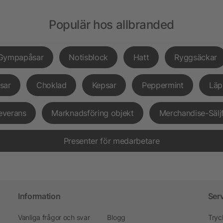
Populär hos allbranded
Gympapåsar
Notisblock
Hatt
Ryggsäckar
sar
Choklad
Kepsar
Peppermint
Läp
everans
Marknadsföring objekt
Merchandise-Sälj
Presenter för medarbetare
Information
Ser
Vanliga frågor och svar
Blogg
Tryc