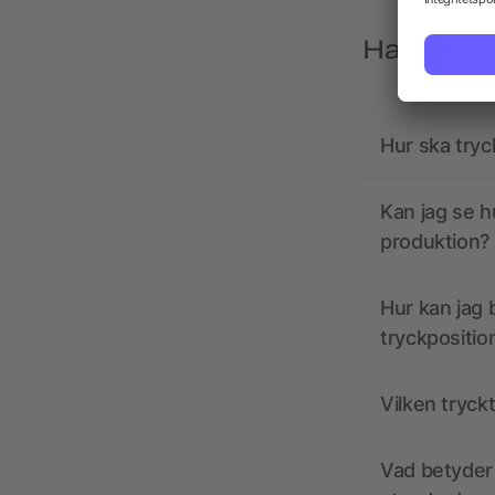
Har du frå
Hur ska tryc
Kan jag se h
produktion?
Hur kan jag b
tryckpositio
Vilken tryck
Vad betyder 