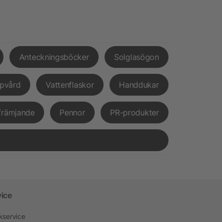
Anteckningsböcker
Solglasögon
pvård
Vattenflaskor
Handdukar
främjande
Pennor
PR-produkter
vice
kservice