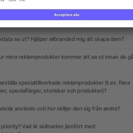
gor? Vi har svaren.
kdata se ut? Hjälper allbranded mig att skapa dem?
ur mina reklamprodukter kommer att se ut innan de går
eställa specialtillverkade reklamprodukter (t.ex. flera
ner, specialfärger, storlekar och produkter)?
teknik används och hur skiljer den sig från andra?
priority? Vad är skillnaden jämfört med