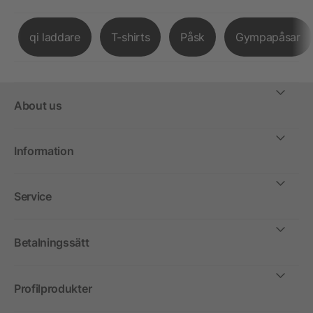
qi laddare
T-shirts
Påsk
Gympapåsar
About us
Information
Service
Betalningssätt
Profilprodukter