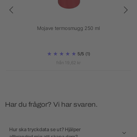
ugg
Mojave termosmugg 250 ml
E
5/5
(1)
från 19,62 kr
Har du frågor? Vi har svaren.
Hur ska tryckdata se ut? Hjälper
allbranded mig att skapa dem?