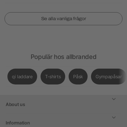
Se alla vanliga frågor
Populär hos allbranded
qi laddare
T-shirts
Påsk
Gympapåsar
About us
Information