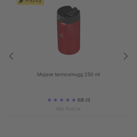
Priority
l
Mojave termosmugg 250 ml
E
5/5
(1)
från 19,62 kr