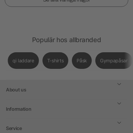
Populär hos allbranded
qi laddare
T-shirts
Påsk
Gympapåsar
About us
Information
Service