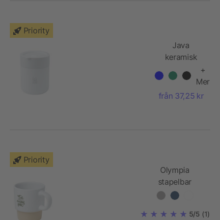
Priority
Java
keramisk
termos med
+
silikonfolie
Mer
och
från 37,25 kr
plastlock,
330 ml
Priority
Olympia
stapelbar
espressokopp
med botten av
5/5
(1)
lera, 130 ml