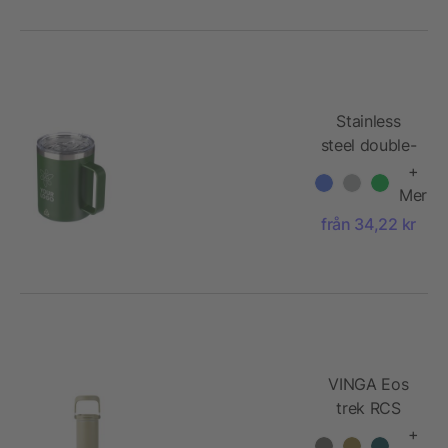
Stainless
steel double-
walled mug
+
(300 ml)
Mer
Renate
från 34,22 kr
VINGA Eos
trek RCS
återvunnet
+