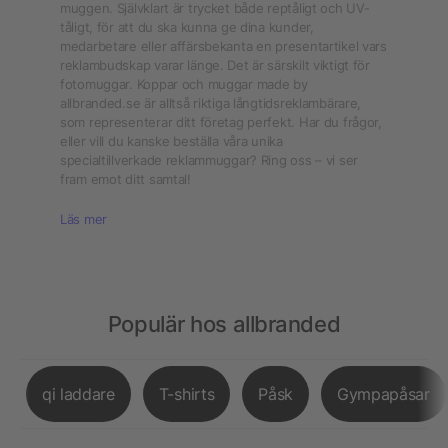
muggen. Självklart är trycket både reptåligt och UV-
tåligt, för att du ska kunna ge dina kunder,
medarbetare eller affärsbekanta en presentartikel vars
reklambudskap varar länge. Det är särskilt viktigt för
fotomuggar. Koppar och muggar made by
allbranded.se är alltså riktiga långtidsreklambärare,
som representerar ditt företag perfekt. Har du frågor,
eller vill du kanske beställa våra unika
specialtillverkade reklammuggar? Ring oss – vi ser
fram emot ditt samtal!
Läs mer
Populär hos allbranded
qi laddare
T-shirts
Påsk
Gympapåsar