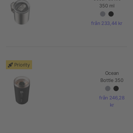
350 ml
vakuumisolerad
resemugg
från 233,44 kr
Priority
Ocean
Bottle 350
ml isolerad
termos
från 246,28
kr