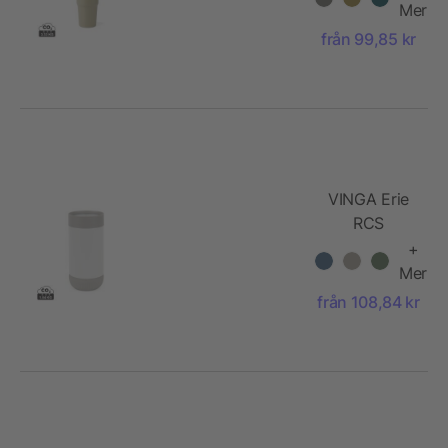
stål 880 ML
Mer
från 99,85 kr
VINGA Erie
RCS
återvunnet
+
stål push
Mer
mugg 350
från 108,84 kr
ML