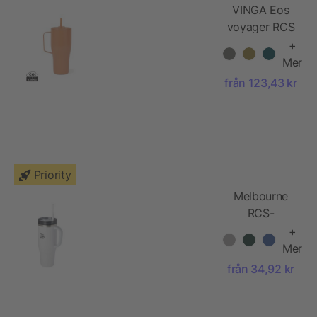
VINGA Eos
voyager RCS
återvunnet
+
stål 800 ML
Mer
från 123,43 kr
Priority
Melbourne
RCS-
certifierad
+
mugg med
Mer
sugrör, 1 200
från 34,92 kr
ml