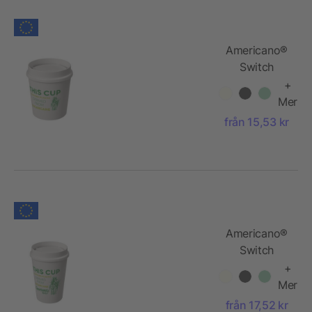
Americano®
Switch
Renew 200
+
ml med 360°
Mer
lock
från 15,53 kr
Americano®
Switch
Renew 300
+
ml med 360°
Mer
lock
från 17,52 kr