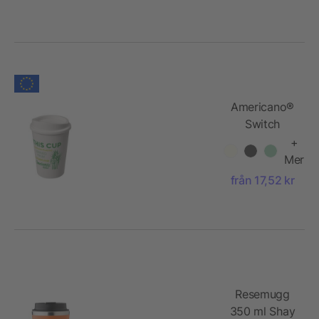
Americano®
Switch
Renew 300
+
ml med lock
Mer
från 17,52 kr
Resemugg
350 ml Shay