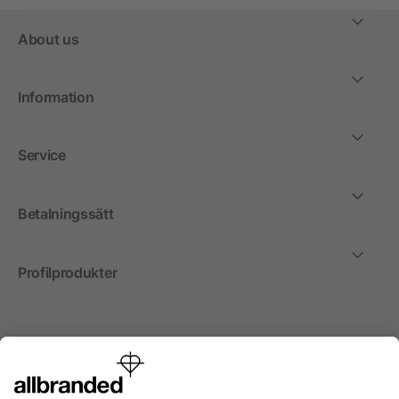
About us
Information
Service
Betalningssätt
Profilprodukter
Internationellt