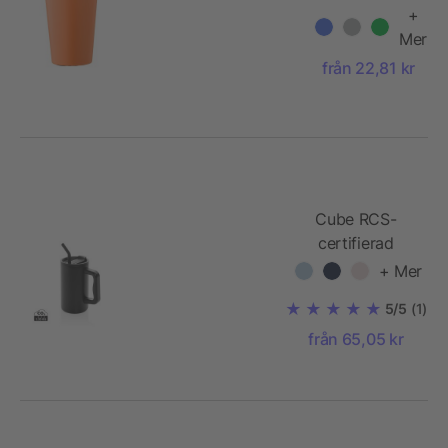
+
Mer
från 22,81 kr
Cube RCS-
certifierad
kontorsmugg i
+ Mer
återvunnet stål
5/5
(1)
800 ml.
från 65,05 kr