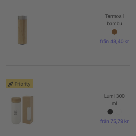
Termos i
bambu
(420 ml)
från 48,40 kr
Priority
Lumi 300
ml
keramisk
termos
från 75,79 kr
med lock i
bambu