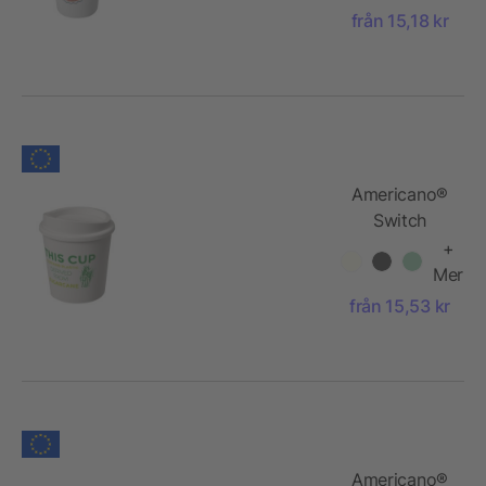
från 15,18 kr
Americano®
Switch
Renew 200
+
ml med lock
Mer
från 15,53 kr
Americano®