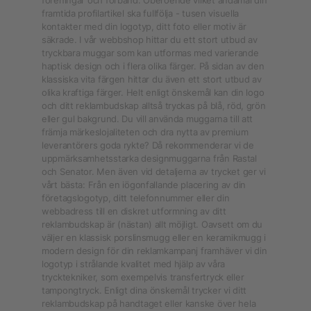
föreningar och förband. Oberoende vilket ändamål din
framtida profilartikel ska fullfölja - tusen visuella
kontakter med din logotyp, ditt foto eller motiv är
säkrade. I vår webbshop hittar du ett stort utbud av
tryckbara muggar som kan utformas med varierande
haptisk design och i flera olika färger. På sidan av den
klassiska vita färgen hittar du även ett stort utbud av
olika kraftiga färger. Helt enligt önskemål kan din logo
och ditt reklambudskap alltså tryckas på blå, röd, grön
eller gul bakgrund. Du vill använda muggarna till att
främja märkeslojaliteten och dra nytta av premium
leverantörers goda rykte? Då rekommenderar vi de
uppmärksamhetsstarka designmuggarna från Rastal
och Senator. Men även vid detaljerna av trycket ger vi
vårt bästa: Från en iögonfallande placering av din
företagslogotyp, ditt telefonnummer eller din
webbadress till en diskret utformning av ditt
reklambudskap är (nästan) allt möjligt. Oavsett om du
väljer en klassisk porslinsmugg eller en keramikmugg i
modern design för din reklamkampanj framhäver vi din
logotyp i strålande kvalitet med hjälp av våra
trycktekniker, som exempelvis transfertryck eller
tampongtryck. Enligt dina önskemål trycker vi ditt
reklambudskap på handtaget eller kanske över hela