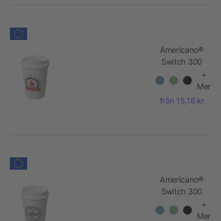
Americano®
Switch 300
ml med lock
+
Mer
från 15,18 kr
Americano®
Switch 300
ml med 360°
+
lock
Mer