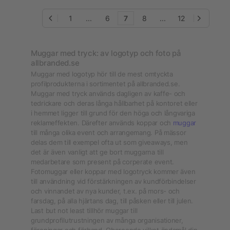
1
...
6
7
8
...
12
Muggar med tryck: av logotyp och foto på
allbranded.se
Muggar med logotyp hör till de mest omtyckta
profilprodukterna i sortimentet på allbranded.se.
Muggar med tryck används dagligen av kaffe- och
tedrickare och deras långa hållbarhet på kontoret eller
i hemmet ligger till grund för den höga och långvariga
reklameffekten. Därefter används koppar och
muggar
till många olika event och arrangemang. På mässor
delas dem till exempel ofta ut som giveaways, men
det är även vanligt att ge bort muggarna till
medarbetare som present på corperate event.
Fotomuggar eller koppar med logotryck kommer även
till användning vid förstärkningen av kundförbindelser
och vinnandet av nya kunder, t.ex. på mors- och
farsdag, på alla hjärtans dag, till påsken eller till julen.
Last but not least tillhör muggar till
grundprofilutrustningen av många organisationer,