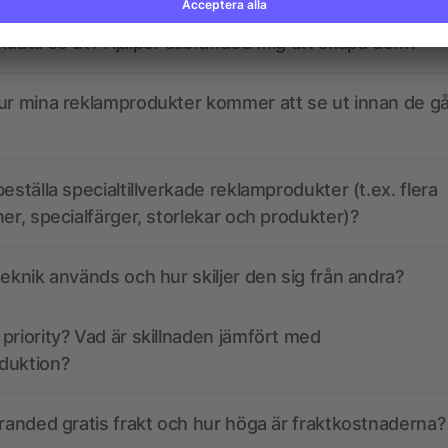
kdata se ut? Hjälper allbranded mig att skapa dem?
ur mina reklamprodukter kommer att se ut innan de går
eställa specialtillverkade reklamprodukter (t.ex. flera
ner, specialfärger, storlekar och produkter)?
teknik används och hur skiljer den sig från andra?
priority? Vad är skillnaden jämfört med
duktion?
branded gratis frakt och hur höga är fraktkostnaderna?