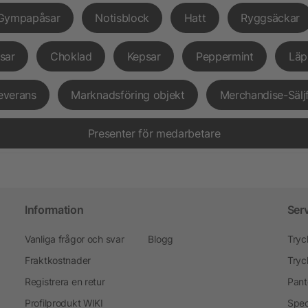
Gympapåsar
Notisblock
Hatt
Ryggsäckar
sar
Choklad
Kepsar
Peppermint
Läp
everans
Marknadsföring objekt
Merchandise-Sälj
Presenter för medarbetare
Information
Ser
Vanliga frågor och svar
Blogg
Tryc
Fraktkostnader
Tryc
Registrera en retur
Pant
Profilprodukt WIKI
Spec