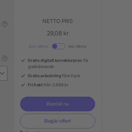
NETTO PRIS
?
29,08 kr
Exkl. Moms.
Inkl. Moms
?
Gratis digitalt korrekturprov
för
godkännande
Gratis avbokning
före tryck
Fri frakt
från 3.999 kr
Beställ nu
Begär offert