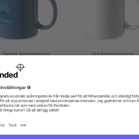
Santos keramikmugg
Sublimationsmugg
5/5
(1)
från 20,44 kr
från 16,35 kr
gor? Vi har svaren.