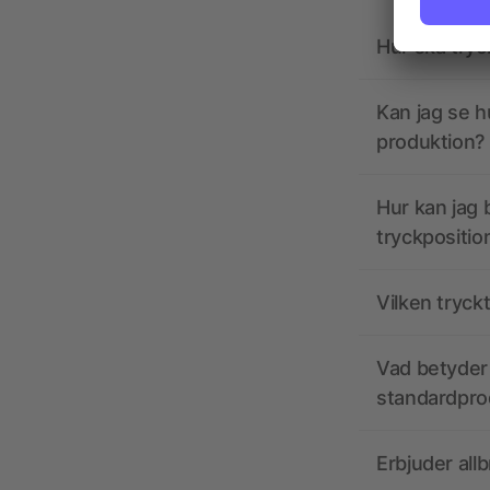
Hur ska tryc
Kan jag se h
produktion?
Hur kan jag b
tryckpositio
Vilken tryck
Vad betyder 
standardpro
Erbjuder all