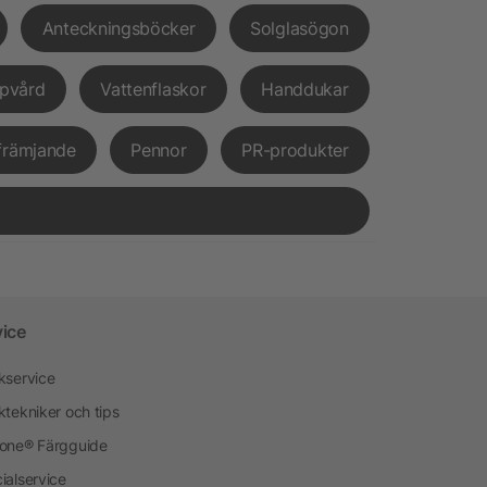
Anteckningsböcker
Solglasögon
pvård
Vattenflaskor
Handdukar
främjande
Pennor
PR-produkter
vice
kservice
ktekniker och tips
one® Färgguide
ialservice