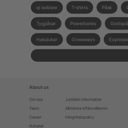
qi laddare
T-shirts
Påsk
Tygpåsar
Powerbanks
Godispå
Halsdukar
Giveaways
Expressl
About us
Om oss
Juridiskt information
Team
Allmänna affärsvillkoren
Career
Integritetspolicy
Nyheter