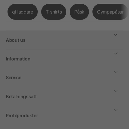
qi laddare
T-shirts
Påsk
Gympapåsar
About us
Information
Service
Betalningssätt
Profilprodukter