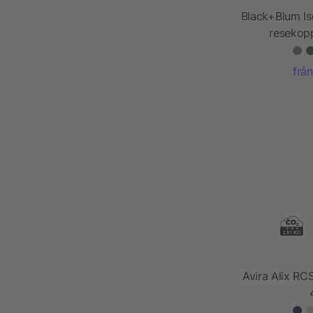
Black+Blum Is
resekopp 
från
Avira Alix RC