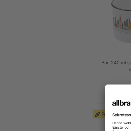
Bari 240 ml 
frå
Priority