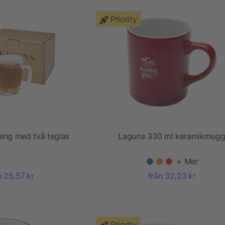
Priority
ning med två teglas
Laguna 330 ml keramikmug
+ Mer
n 25,57 kr
från 32,23 kr
Priority