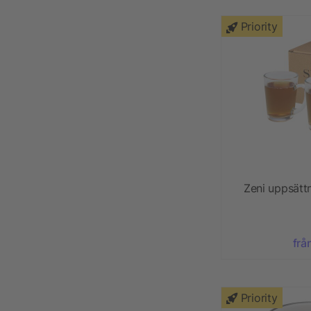
Priority
Zeni uppsätt
frå
Priority