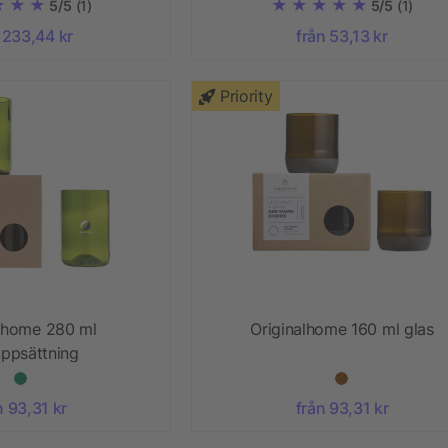
5/5
(1)
5/5
(1)
 233,44 kr
från 53,13 kr
Priority
alhome 280 ml
Originalhome 160 ml glas
uppsättning
n 93,31 kr
från 93,31 kr