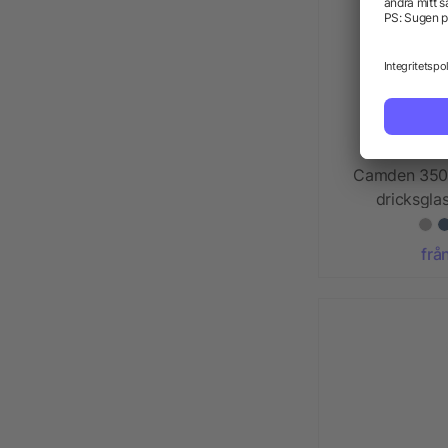
Camden 350 
dricksglas
frå