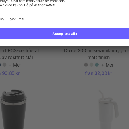
ml RCS-certifierat
Dolce 300 ml keramikmugg m
 av rostfritt stål
matt finish
+ Mer
+ Mer
n 90,85 kr
från 32,00 kr