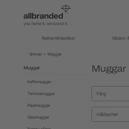
you name it. we brand it.
Reklamklassiker
Väskor 
timmar
Muggar
Muggar
Muggar
Kaffemuggar
Färg
Termosmuggar
Plastmuggar
Hållbarhet
Glasmuggar
Bambu rånar