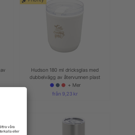
 av
Hudson 180 ml dricksglas med
dubbelvägg av återvunnen plast
+ Mer
från 9,23 kr