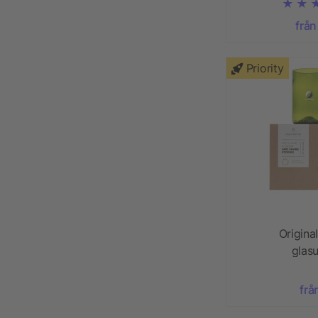
från
Priority
Origin
glas
frå