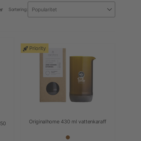
er
Sortering:
Priority
Originalhome 430 ml vattenkaraff
350