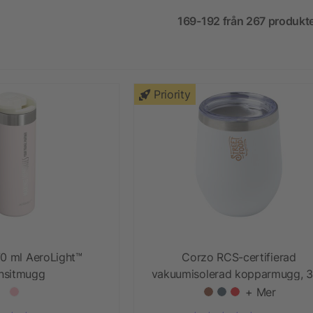
169-192 från 267 produkt
Priority
70 ml AeroLight™
Corzo RCS-certifierad
ansitmugg
vakuumisolerad kopparmugg, 
ml
+ Mer