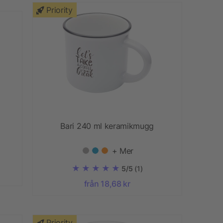
Priority
Bari 240 ml keramikmugg
g
+ Mer
5/5
(1)
från 18,68 kr
Priority