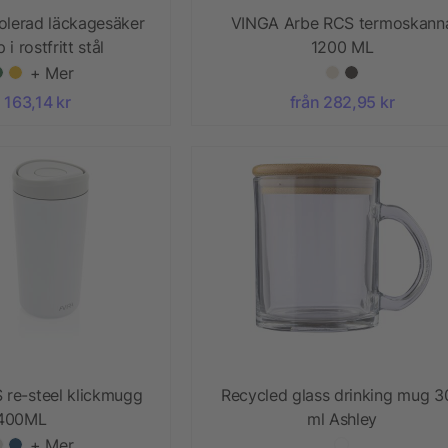
olerad läckagesäker
VINGA Arbe RCS termoskann
i rostfritt stål
1200 ML
+ Mer
 163,14 kr
från 282,95 kr
S re-steel klickmugg
Recycled glass drinking mug 3
400ML
ml Ashley
+ Mer