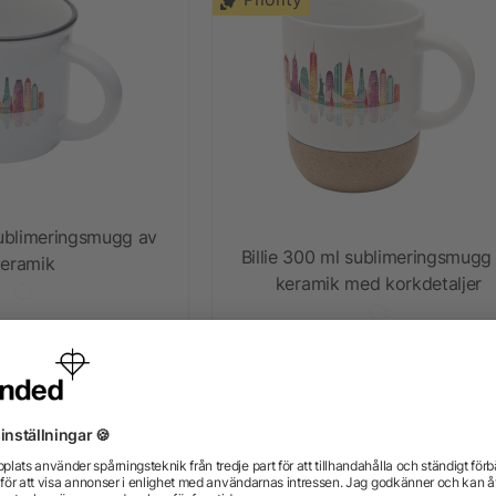
sublimeringsmugg av
Billie 300 ml sublimeringsmugg
keramik
keramik med korkdetaljer
5/5
(1)
från 29,08 kr
n 19,85 kr
Priority