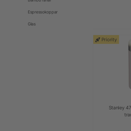
Espressokoppar
Glas
Priority
Stanley 4
tr