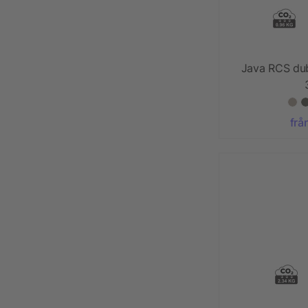
Java RCS du
frå