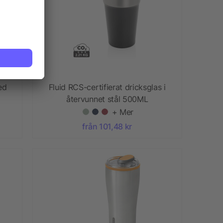
ed
Fluid RCS-certifierat dricksglas i
återvunnet stål 500ML
+ Mer
från 101,48 kr